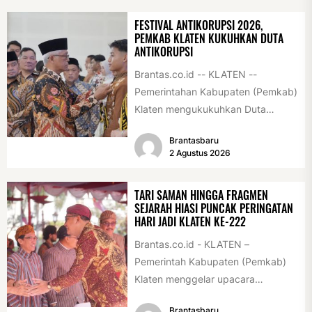
FESTIVAL ANTIKORUPSI 2026,
PEMKAB KLATEN KUKUHKAN DUTA
ANTIKORUPSI
Brantas.co.id -- KLATEN --
Pemerintahan Kabupaten (Pemkab)
Klaten mengukukuhkan Duta
Antikorupsi yang terdiri dari unsur
Brantasbaru
pelajar dan pemuda. Pengukuhan
2 Agustus 2026
tersebut digelar...
TARI SAMAN HINGGA FRAGMEN
SEJARAH HIASI PUNCAK PERINGATAN
HARI JADI KLATEN KE-222
Brantas.co.id - KLATEN –
Pemerintah Kabupaten (Pemkab)
Klaten menggelar upacara
peringatan Hari Jadi Klaten ke-222
Brantasbaru