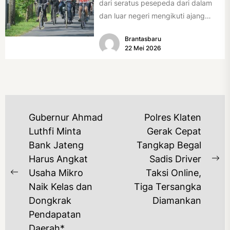
dari seratus pesepeda dari dalam
dan luar negeri mengikuti ajang
International Veteran Cycle
Brantasbaru
Association Rally...
22 Mei 2026
NAVIGASI
Gubernur Ahmad
Polres Klaten
POS
Luthfi Minta
Gerak Cepat
Bank Jateng
Tangkap Begal
Harus Angkat
Sadis Driver
Ne
Usaha Mikro
Taksi Online,
Previous
po
Naik Kelas dan
Tiga Tersangka
post:
Dongkrak
Diamankan
Pendapatan
Daerah*