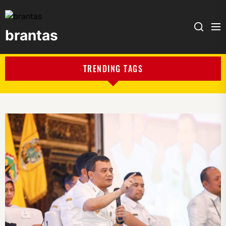
brantas
brantas
TRENDING TAGS