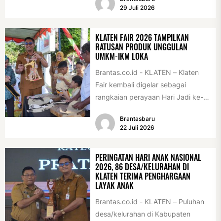
di Alun-alun Klaten, Selasa
29 Juli 2026
(28/7/2026)....
KLATEN FAIR 2026 TAMPILKAN
RATUSAN PRODUK UNGGULAN
UMKM-IKM LOKA
Brantas.co.id - KLATEN – Klaten
Fair kembali digelar sebagai
rangkaian perayaan Hari Jadi ke-
222 Klaten, Minggu (19/7/2026).
Brantasbaru
Acara ini digelar...
22 Juli 2026
PERINGATAN HARI ANAK NASIONAL
2026, 86 DESA/KELURAHAN DI
KLATEN TERIMA PENGHARGAAN
LAYAK ANAK
Brantas.co.id - KLATEN – Puluhan
desa/kelurahan di Kabupaten