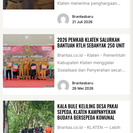
Klaten menerima penghargaan
sebagai desa/kelurahan layak anak
Brantasbaru
2026. Penghargaan tersebut
21 Juli 2026
diserahkan sebagai...
2026 PEMKAB KLATEN SALURKAN
BANTUAN RTLH SEBANYAK 250 UNIT
Brantas.co.id - Klaten - Pemerintah
Kabupaten Klaten menggelar
Sosialisasi dan Penyerahan secara
Simbolis Bantuan Sosial Perbaikan
Brantasbaru
Rumah Tidak Layak Huni...
26 Mei 2026
KALA BULE KELILING DESA PAKAI
SEPEDA, KLATEN KAMPANYEKAN
BUDAYA BERSEPEDA KOMUNAL
Brantas.co.id - KLATEN — Lebih