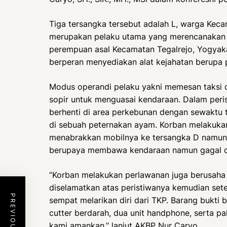
Tiga tersangka tersebut adalah L, warga Kec
merupakan pelaku utama yang merencanakan b
perempuan asal Kecamatan Tegalrejo, Yogyakar
berperan menyediakan alat kejahatan berupa p
Modus operandi pelaku yakni memesan taksi on
sopir untuk menguasai kendaraan. Dalam perist
berhenti di area perkebunan dengan sewaktu 
di sebuah peternakan ayam. Korban melakuka
menabrakkan mobilnya ke tersangka D namun
berupaya membawa kendaraan namun gagal dan
“Korban melakukan perlawanan juga berusaha
diselamatkan atas peristiwanya kemudian setel
sempat melarikan diri dari TKP. Barang bukti b
cutter berdarah, dua unit handphone, serta p
kami amankan,” lanjut AKBP Nur Caryo.