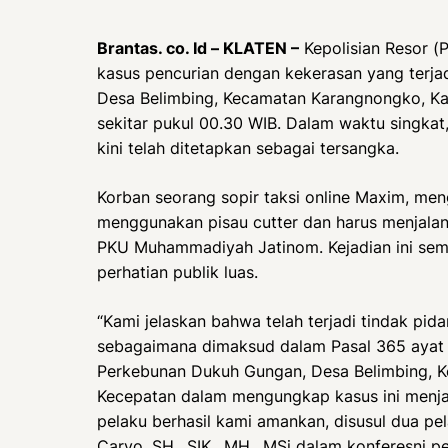
Brantas. co. Id – KLATEN –
Kepolisian Resor (
kasus pencurian dengan kekerasan yang terja
Desa Belimbing, Kecamatan Karangnongko, Ka
sekitar pukul 00.30 WIB. Dalam waktu singkat,
kini telah ditetapkan sebagai tersangka.
Korban seorang sopir taksi online Maxim, meng
menggunakan pisau cutter dan harus menjalani
PKU Muhammadiyah Jatinom. Kejadian ini sempa
perhatian publik luas.
“Kami jelaskan bahwa telah terjadi tindak pi
sebagaimana dimaksud dalam Pasal 365 ayat 2
Perkebunan Dukuh Gungan, Desa Belimbing, K
Kecepatan dalam mengungkap kasus ini menjadi
pelaku berhasil kami amankan, disusul dua pel
Caryo, SH., SIK., MH., MSi dalam konferesni p