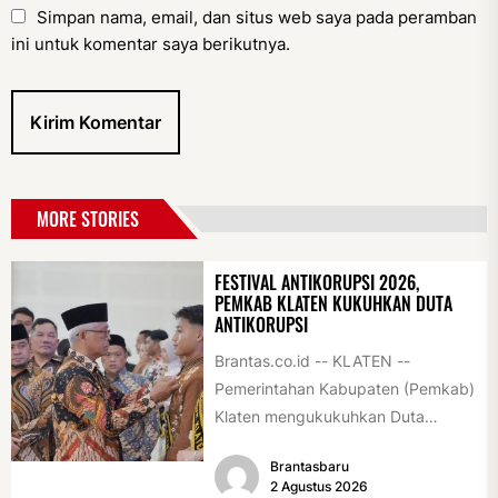
Simpan nama, email, dan situs web saya pada peramban
ini untuk komentar saya berikutnya.
MORE STORIES
FESTIVAL ANTIKORUPSI 2026,
PEMKAB KLATEN KUKUHKAN DUTA
ANTIKORUPSI
Brantas.co.id -- KLATEN --
Pemerintahan Kabupaten (Pemkab)
Klaten mengukukuhkan Duta
Antikorupsi yang terdiri dari unsur
Brantasbaru
pelajar dan pemuda. Pengukuhan
2 Agustus 2026