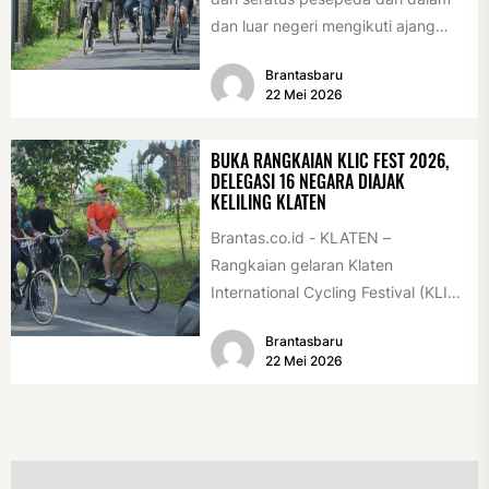
dan luar negeri mengikuti ajang
International Veteran Cycle
Brantasbaru
Association Rally...
22 Mei 2026
BUKA RANGKAIAN KLIC FEST 2026,
DELEGASI 16 NEGARA DIAJAK
KELILING KLATEN
Brantas.co.id - KLATEN –
Rangkaian gelaran Klaten
International Cycling Festival (KLIC
Fest) 2026 resmi dimulai, Minggu
Brantasbaru
(17/5/2026). Rangkaian kegiatan
22 Mei 2026
dibuka...