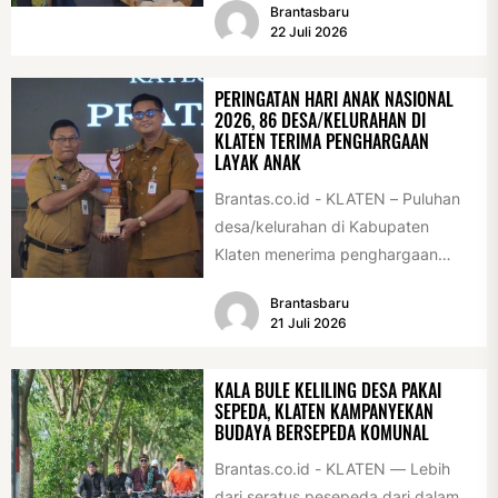
Brantasbaru
Acara ini digelar...
22 Juli 2026
PERINGATAN HARI ANAK NASIONAL
2026, 86 DESA/KELURAHAN DI
KLATEN TERIMA PENGHARGAAN
LAYAK ANAK
Brantas.co.id - KLATEN – Puluhan
desa/kelurahan di Kabupaten
Klaten menerima penghargaan
sebagai desa/kelurahan layak anak
Brantasbaru
2026. Penghargaan tersebut
21 Juli 2026
diserahkan sebagai...
KALA BULE KELILING DESA PAKAI
SEPEDA, KLATEN KAMPANYEKAN
BUDAYA BERSEPEDA KOMUNAL
Brantas.co.id - KLATEN — Lebih
dari seratus pesepeda dari dalam