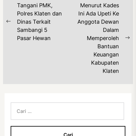
NAVIGASI
Tangani PMK,
Menurut Kades
POS
Polres Klaten dan
Ini Ada Upeti Ke
Dinas Terkait
Anggota Dewan
Previous
Sambangi 5
Dalam
post:
Pasar Hewan
Memperoleh
Ne
Bantuan
po
Keuangan
Kabupaten
Klaten
Cari
untuk: