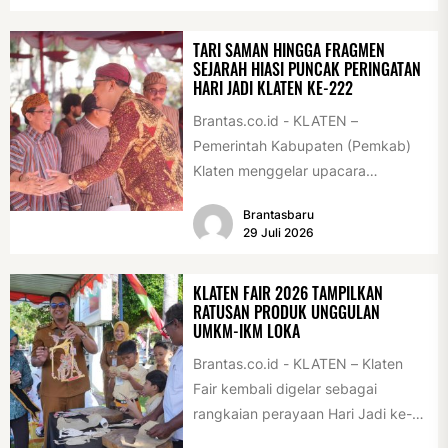
tersebut digelar...
TARI SAMAN HINGGA FRAGMEN
SEJARAH HIASI PUNCAK PERINGATAN
HARI JADI KLATEN KE-222
Brantas.co.id - KLATEN –
Pemerintah Kabupaten (Pemkab)
Klaten menggelar upacara
peringatan Hari Jadi Klaten ke-222
Brantasbaru
di Alun-alun Klaten, Selasa
29 Juli 2026
(28/7/2026)....
KLATEN FAIR 2026 TAMPILKAN
RATUSAN PRODUK UNGGULAN
UMKM-IKM LOKA
Brantas.co.id - KLATEN – Klaten
Fair kembali digelar sebagai
rangkaian perayaan Hari Jadi ke-
222 Klaten, Minggu (19/7/2026).