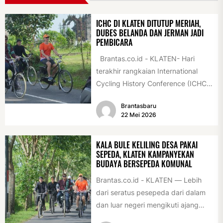
ICHC DI KLATEN DITUTUP MERIAH,
DUBES BELANDA DAN JERMAN JADI
PEMBICARA
Brantas.co.id - KLATEN- Hari
terakhir rangkaian International
Cycling History Conference (ICHC)
ke-35 di Klaten berlangsung
Brantasbaru
istimewa. Sejumlah tokoh
22 Mei 2026
internasional...
KALA BULE KELILING DESA PAKAI
SEPEDA, KLATEN KAMPANYEKAN
BUDAYA BERSEPEDA KOMUNAL
Brantas.co.id - KLATEN — Lebih
dari seratus pesepeda dari dalam
dan luar negeri mengikuti ajang
International Veteran Cycle