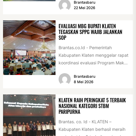
Brantasbaru
Association Rally...
22 Mei 2026
EVALUASI MBG BUPATI KLATEN
TEGASKAN SPPG WAJIB JALANKAN
SOP
Brantas.co.Id - Pemerintah
Kabupaten Klaten menggelar rapat
koordinasi evaluasi Program Makan
Bergizi Gratis (MBG) di Pendopo
Brantasbaru
Pemerintah Kabupaten Klaten,
8 Mei 2026
Kamis...
KLATEN RAIH PERINGKAT 5 TERBAIK
NASIONAL KATEGORI STBM
PARIPURNA
Brantas. co. Id - KLATEN –
Kabupaten Klaten berhasil meraih