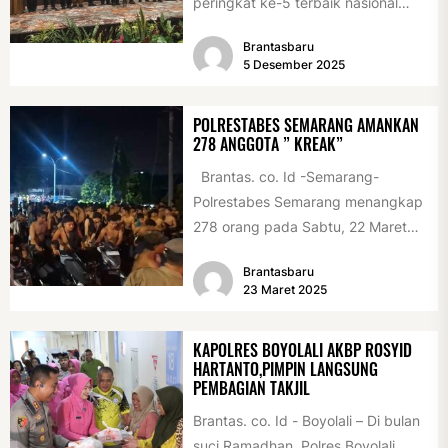
peringkat ke-5 terbaik nasional
pada STBM Award 2025 pada
Brantasbaru
program...
5 Desember 2025
POLRESTABES SEMARANG AMANKAN
278 ANGGOTA ” KREAK”
Brantas. co. Id -Semarang-
Polrestabes Semarang menangkap
278 orang pada Sabtu, 22 Maret
2025, sekitar pukul 23.30 WIB,
Brantasbaru
menyusul...
23 Maret 2025
KAPOLRES BOYOLALI AKBP ROSYID
HARTANTO,PIMPIN LANGSUNG
PEMBAGIAN TAKJIL
Brantas. co. Id - Boyolali – Di bulan
suci Ramadhan, Polres Boyolali