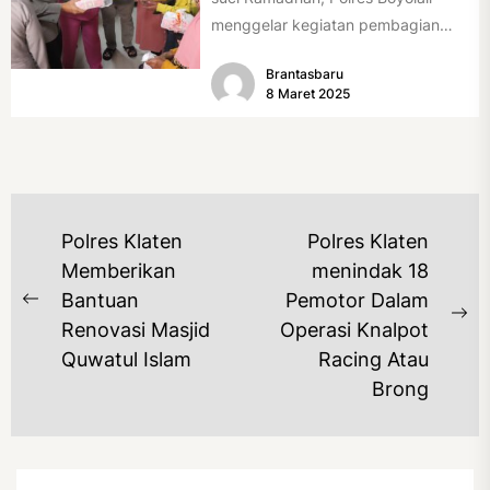
menggelar kegiatan pembagian
takjil bertajuk "Ramadhan Berkah
Brantasbaru
Polres...
8 Maret 2025
NAVIGASI
Polres Klaten
Polres Klaten
POS
Memberikan
menindak 18
Bantuan
Pemotor Dalam
Previous
Ne
Renovasi Masjid
Operasi Knalpot
post:
po
Quwatul Islam
Racing Atau
Brong