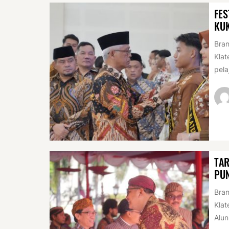
FES
KU
Bran
Klat
pela
TAR
PUN
Bran
Klat
Alun