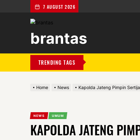
7 AUGUST 2026
brantas
brantas
TRENDING TAGS
Home
News
Kapolda Jateng Pimpin Sertij
NEWS
UMUM
KAPOLDA JATENG PIMP