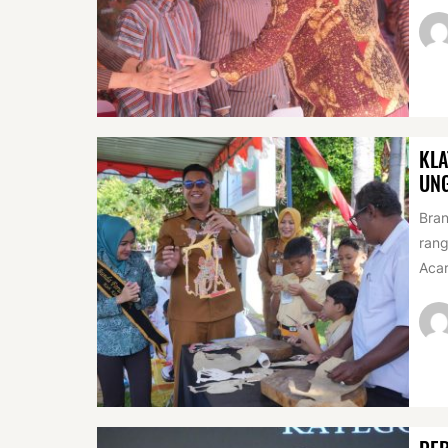
KLA
UN
Bran
rang
Acar