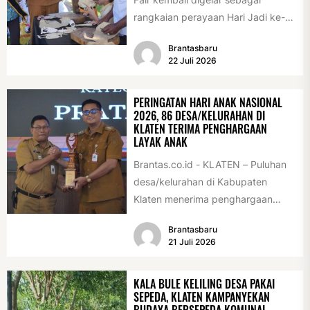
rangkaian perayaan Hari Jadi ke-
222 Klaten, Minggu (19/7/2026).
Brantasbaru
Acara ini digelar...
22 Juli 2026
PERINGATAN HARI ANAK NASIONAL
2026, 86 DESA/KELURAHAN DI
KLATEN TERIMA PENGHARGAAN
LAYAK ANAK
Brantas.co.id - KLATEN – Puluhan
desa/kelurahan di Kabupaten
Klaten menerima penghargaan
sebagai desa/kelurahan layak anak
Brantasbaru
2026. Penghargaan tersebut
21 Juli 2026
diserahkan sebagai...
KALA BULE KELILING DESA PAKAI
SEPEDA, KLATEN KAMPANYEKAN