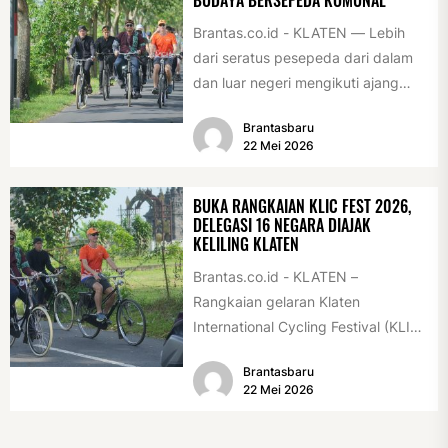
BUDAYA BERSEPEDA KOMUNAL
Brantas.co.id - KLATEN — Lebih
dari seratus pesepeda dari dalam
dan luar negeri mengikuti ajang
International Veteran Cycle
Brantasbaru
Association Rally...
22 Mei 2026
BUKA RANGKAIAN KLIC FEST 2026,
DELEGASI 16 NEGARA DIAJAK
KELILING KLATEN
Brantas.co.id - KLATEN –
Rangkaian gelaran Klaten
International Cycling Festival (KLIC
Fest) 2026 resmi dimulai, Minggu
Brantasbaru
(17/5/2026). Rangkaian kegiatan
22 Mei 2026
dibuka...