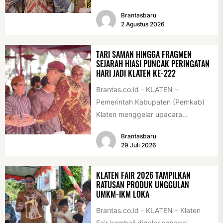
Antikorupsi yang terdiri dari unsur
Brantasbaru
pelajar dan pemuda. Pengukuhan
2 Agustus 2026
tersebut digelar...
TARI SAMAN HINGGA FRAGMEN
SEJARAH HIASI PUNCAK PERINGATAN
HARI JADI KLATEN KE-222
Brantas.co.id - KLATEN –
Pemerintah Kabupaten (Pemkab)
Klaten menggelar upacara
peringatan Hari Jadi Klaten ke-222
Brantasbaru
di Alun-alun Klaten, Selasa
29 Juli 2026
(28/7/2026)....
KLATEN FAIR 2026 TAMPILKAN
RATUSAN PRODUK UNGGULAN
UMKM-IKM LOKA
Brantas.co.id - KLATEN – Klaten
Fair kembali digelar sebagai