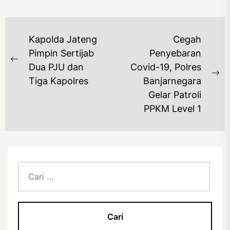
NAVIGASI
Kapolda Jateng
Cegah
POS
Pimpin Sertijab
Penyebaran
Previous
Dua PJU dan
Covid-19, Polres
post:
Ne
Tiga Kapolres
Banjarnegara
po
Gelar Patroli
PPKM Level 1
Cari
untuk: