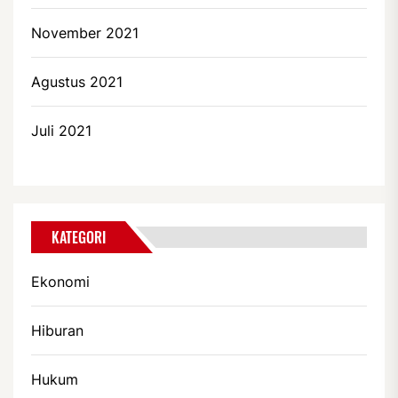
November 2021
Agustus 2021
Juli 2021
KATEGORI
Ekonomi
Hiburan
Hukum