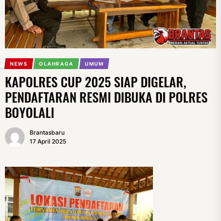
NEWS
OLAHRAGA
UMUM
KAPOLRES CUP 2025 SIAP DIGELAR,
PENDAFTARAN RESMI DIBUKA DI POLRES
BOYOLALI
Brantasbaru
17 April 2025