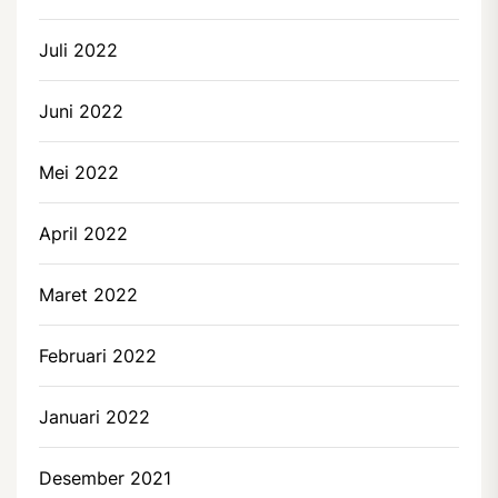
Juli 2022
Juni 2022
Mei 2022
April 2022
Maret 2022
Februari 2022
Januari 2022
Desember 2021