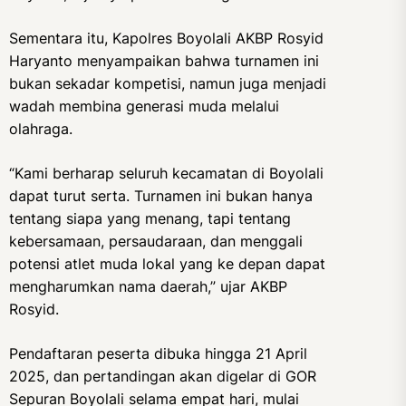
Sementara itu, Kapolres Boyolali AKBP Rosyid
Haryanto menyampaikan bahwa turnamen ini
bukan sekadar kompetisi, namun juga menjadi
wadah membina generasi muda melalui
olahraga.
“Kami berharap seluruh kecamatan di Boyolali
dapat turut serta. Turnamen ini bukan hanya
tentang siapa yang menang, tapi tentang
kebersamaan, persaudaraan, dan menggali
potensi atlet muda lokal yang ke depan dapat
mengharumkan nama daerah,” ujar AKBP
Rosyid.
Pendaftaran peserta dibuka hingga 21 April
2025, dan pertandingan akan digelar di GOR
Sepuran Boyolali selama empat hari, mulai