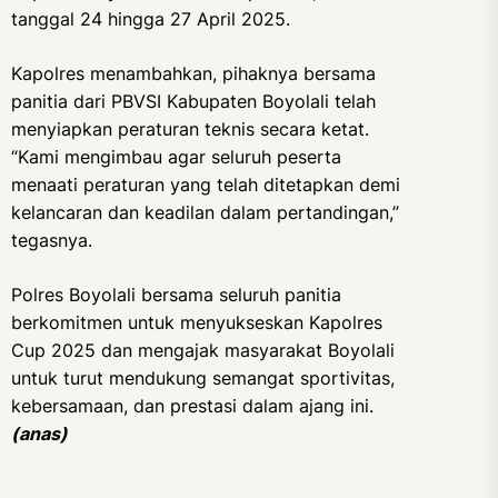
tanggal 24 hingga 27 April 2025.
Kapolres menambahkan, pihaknya bersama
panitia dari PBVSI Kabupaten Boyolali telah
menyiapkan peraturan teknis secara ketat.
“Kami mengimbau agar seluruh peserta
menaati peraturan yang telah ditetapkan demi
kelancaran dan keadilan dalam pertandingan,”
tegasnya.
Polres Boyolali bersama seluruh panitia
berkomitmen untuk menyukseskan Kapolres
Cup 2025 dan mengajak masyarakat Boyolali
untuk turut mendukung semangat sportivitas,
kebersamaan, dan prestasi dalam ajang ini.
(anas)