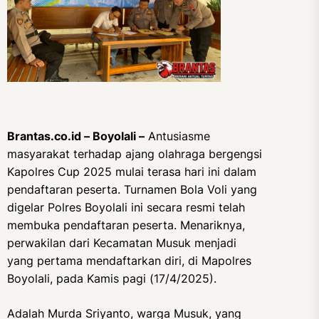
Brantas.co.id – Boyolali –
Antusiasme
masyarakat terhadap ajang olahraga bergengsi
Kapolres Cup 2025 mulai terasa hari ini dalam
pendaftaran peserta. Turnamen Bola Voli yang
digelar Polres Boyolali ini secara resmi telah
membuka pendaftaran peserta. Menariknya,
perwakilan dari Kecamatan Musuk menjadi
yang pertama mendaftarkan diri, di Mapolres
Boyolali, pada Kamis pagi (17/4/2025).
Adalah Murda Sriyanto, warga Musuk, yang