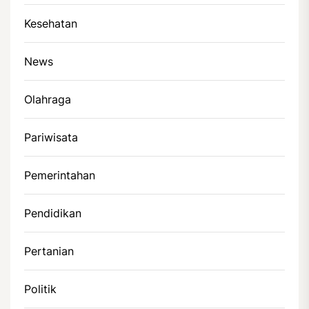
Kesehatan
News
Olahraga
Pariwisata
Pemerintahan
Pendidikan
Pertanian
Politik