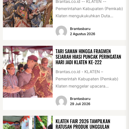
Brantas.co.id -- KLATEN --
Pemerintahan Kabupaten (Pemkab)
Klaten mengukukuhkan Duta
Antikorupsi yang terdiri dari unsur
Brantasbaru
pelajar dan pemuda. Pengukuhan
2 Agustus 2026
tersebut digelar...
TARI SAMAN HINGGA FRAGMEN
SEJARAH HIASI PUNCAK PERINGATAN
HARI JADI KLATEN KE-222
Brantas.co.id - KLATEN –
Pemerintah Kabupaten (Pemkab)
Klaten menggelar upacara
peringatan Hari Jadi Klaten ke-222
Brantasbaru
di Alun-alun Klaten, Selasa
29 Juli 2026
(28/7/2026)....
KLATEN FAIR 2026 TAMPILKAN
RATUSAN PRODUK UNGGULAN