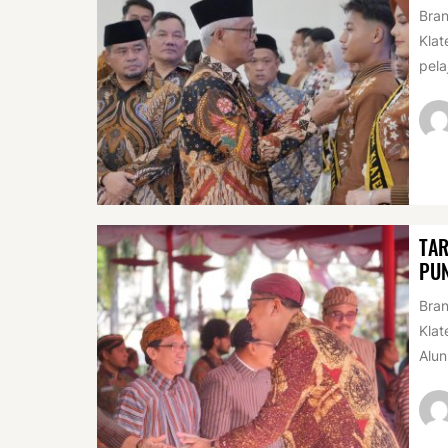
Bran
Klat
pela
TAR
PUN
Bran
Klat
Alun