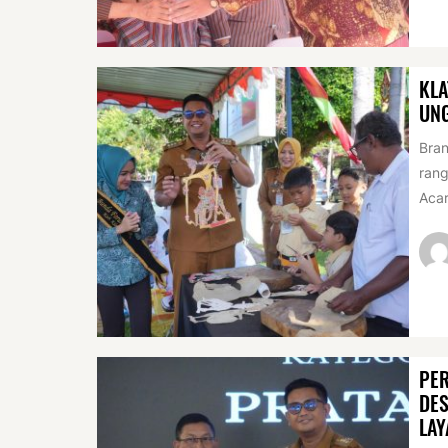
KLA
UN
Bran
rang
Acar
PER
DES
LAY