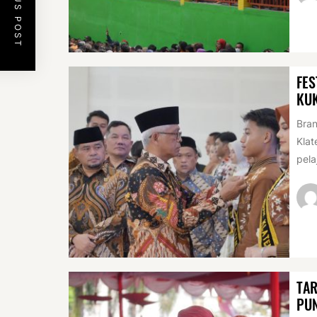
PREVIOUS POST
FES
KU
Bran
Klat
pela
TAR
PUN