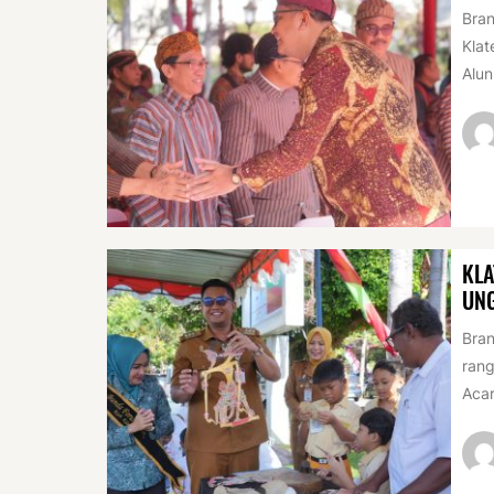
Bran
Klat
Alun
KLA
UN
Bran
rang
Acar