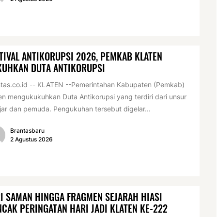
TIVAL ANTIKORUPSI 2026, PEMKAB KLATEN
KUHKAN DUTA ANTIKORUPSI
tas.co.id -- KLATEN --Pemerintahan Kabupaten (Pemkab)
en mengukukuhkan Duta Antikorupsi yang terdiri dari unsur
jar dan pemuda. Pengukuhan tersebut digelar...
Brantasbaru
2 Agustus 2026
I SAMAN HINGGA FRAGMEN SEJARAH HIASI
CAK PERINGATAN HARI JADI KLATEN KE-222