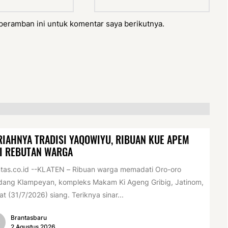
peramban ini untuk komentar saya berikutnya.
IAHNYA TRADISI YAQOWIYU, RIBUAN KUE APEM
I REBUTAN WARGA
tas.co.id --KLATEN – Ribuan warga memadati Oro-oro
dang Klampeyan, kompleks Makam Ki Ageng Gribig, Jatinom,
t (31/7/2026) siang. Teriknya sinar...
Brantasbaru
2 Agustus 2026