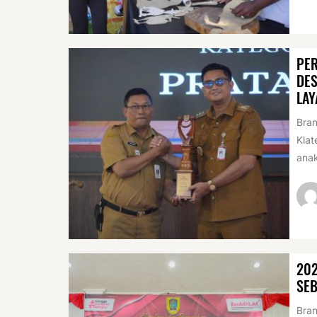
PER
DES
LAY
Bran
Klat
anak
20
SEB
Bran