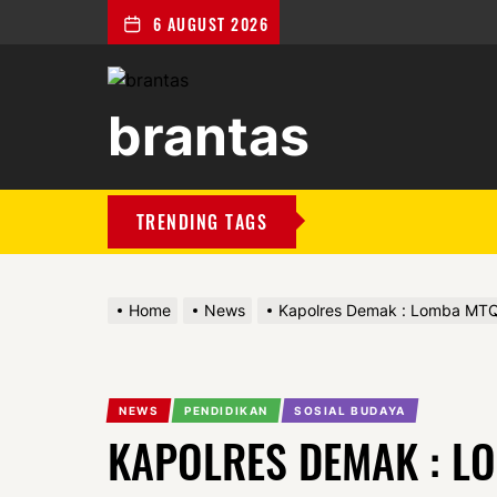
6 AUGUST 2026
brantas
brantas
TRENDING TAGS
Home
News
Kapolres Demak : Lomba MTQ
NEWS
PENDIDIKAN
SOSIAL BUDAYA
KAPOLRES DEMAK : L