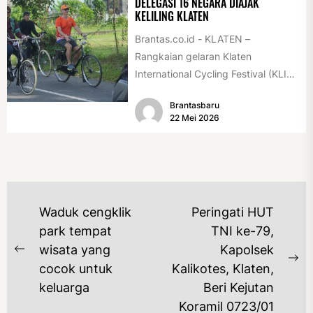
DELEGASI 16 NEGARA DIAJAK
KELILING KLATEN
Brantas.co.id - KLATEN –
Rangkaian gelaran Klaten
International Cycling Festival (KLIC
Fest) 2026 resmi dimulai, Minggu
Brantasbaru
(17/5/2026). Rangkaian kegiatan
22 Mei 2026
dibuka...
NAVIGASI
Waduk cengklik
Peringati HUT
POS
park tempat
TNI ke-79,
wisata yang
Kapolsek
Previous
Ne
cocok untuk
Kalikotes, Klaten,
post:
po
keluarga
Beri Kejutan
Koramil 0723/01