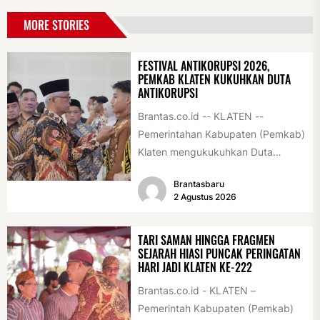
MORE STORIES
FESTIVAL ANTIKORUPSI 2026,
PEMKAB KLATEN KUKUHKAN DUTA
ANTIKORUPSI
Brantas.co.id -- KLATEN --
Pemerintahan Kabupaten (Pemkab)
Klaten mengukukuhkan Duta
Antikorupsi yang terdiri dari unsur
Brantasbaru
pelajar dan pemuda. Pengukuhan
2 Agustus 2026
tersebut digelar...
TARI SAMAN HINGGA FRAGMEN
SEJARAH HIASI PUNCAK PERINGATAN
HARI JADI KLATEN KE-222
Brantas.co.id - KLATEN –
Pemerintah Kabupaten (Pemkab)