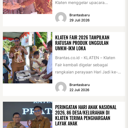
Klaten menggelar upacara
peringatan Hari Jadi Klaten ke-222
Brantasbaru
di Alun-alun Klaten, Selasa
29 Juli 2026
(28/7/2026)....
KLATEN FAIR 2026 TAMPILKAN
RATUSAN PRODUK UNGGULAN
UMKM-IKM LOKA
Brantas.co.id - KLATEN – Klaten
Fair kembali digelar sebagai
rangkaian perayaan Hari Jadi ke-
222 Klaten, Minggu (19/7/2026).
Brantasbaru
Acara ini digelar...
22 Juli 2026
PERINGATAN HARI ANAK NASIONAL
2026, 86 DESA/KELURAHAN DI
KLATEN TERIMA PENGHARGAAN
LAYAK ANAK