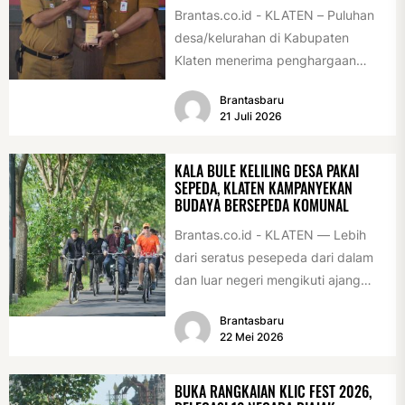
Brantas.co.id - KLATEN – Puluhan
desa/kelurahan di Kabupaten
Klaten menerima penghargaan
sebagai desa/kelurahan layak anak
Brantasbaru
2026. Penghargaan tersebut
21 Juli 2026
diserahkan sebagai...
KALA BULE KELILING DESA PAKAI
SEPEDA, KLATEN KAMPANYEKAN
BUDAYA BERSEPEDA KOMUNAL
Brantas.co.id - KLATEN — Lebih
dari seratus pesepeda dari dalam
dan luar negeri mengikuti ajang
International Veteran Cycle
Brantasbaru
Association Rally...
22 Mei 2026
BUKA RANGKAIAN KLIC FEST 2026,