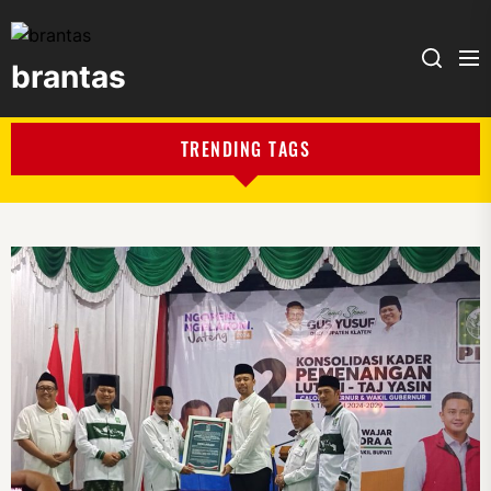
brantas
brantas
TRENDING TAGS