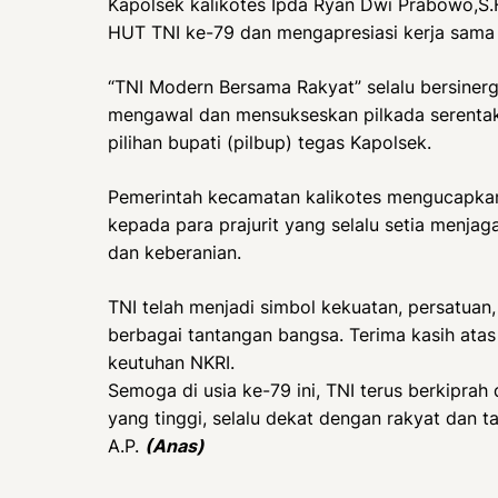
Kapolsek kalikotes Ipda Ryan Dwi Prabowo,S
HUT TNI ke-79 dan mengapresiasi kerja sama ya
“TNI Modern Bersama Rakyat” selalu bersiner
mengawal dan mensukseskan pilkada serentak 
pilihan bupati (pilbup) tegas Kapolsek.
Pemerintah kecamatan kalikotes mengucapka
kepada para prajurit yang selalu setia menja
dan keberanian.
TNI telah menjadi simbol kekuatan, persatua
berbagai tantangan bangsa. Terima kasih ata
keutuhan NKRI.
Semoga di usia ke-79 ini, TNI terus berkipra
yang tinggi, selalu dekat dengan rakyat dan 
A.P.
(Anas)