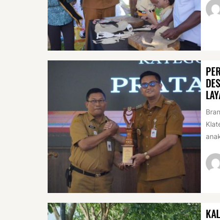
PER
DES
LAY
Bran
Klat
anak
KAL