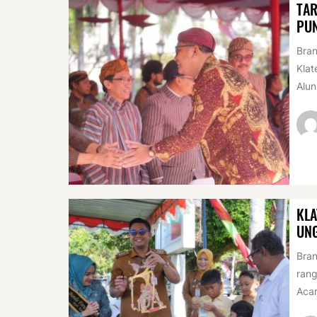
TAR
PUN
Bran
Klat
Alun
KLA
UN
Bran
rang
Acar