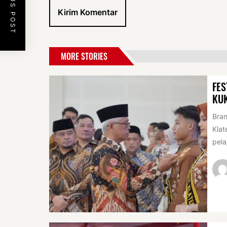
PREVIOUS POST
MORE STORIES
FES
KU
Bran
Klat
pela