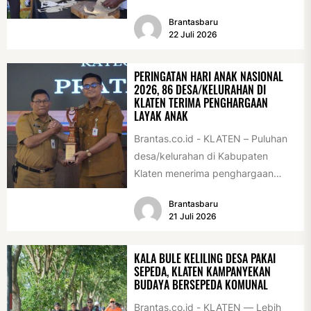
222 Klaten, Minggu (19/7/2026).
Brantasbaru
Acara ini digelar...
22 Juli 2026
PERINGATAN HARI ANAK NASIONAL
2026, 86 DESA/KELURAHAN DI
KLATEN TERIMA PENGHARGAAN
LAYAK ANAK
Brantas.co.id - KLATEN – Puluhan
desa/kelurahan di Kabupaten
Klaten menerima penghargaan
sebagai desa/kelurahan layak anak
Brantasbaru
2026. Penghargaan tersebut
21 Juli 2026
diserahkan sebagai...
KALA BULE KELILING DESA PAKAI
SEPEDA, KLATEN KAMPANYEKAN
BUDAYA BERSEPEDA KOMUNAL
Brantas.co.id - KLATEN — Lebih