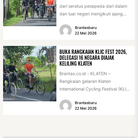
dari seratus pesepeda dari dalam
dan luar negeri mengikuti ajang
International Veteran Cycle
Brantasbaru
Association Rally...
22 Mei 2026
BUKA RANGKAIAN KLIC FEST 2026,
DELEGASI 16 NEGARA DIAJAK
KELILING KLATEN
Brantas.co.id - KLATEN –
Rangkaian gelaran Klaten
International Cycling Festival (KLIC
Fest) 2026 resmi dimulai, Minggu
Brantasbaru
(17/5/2026). Rangkaian kegiatan
22 Mei 2026
dibuka...