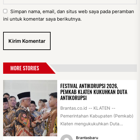
Simpan nama, email, dan situs web saya pada peramban
ini untuk komentar saya berikutnya.
MORE STORIES
FESTIVAL ANTIKORUPSI 2026,
PEMKAB KLATEN KUKUHKAN DUTA
ANTIKORUPSI
Brantas.co.id -- KLATEN --
Pemerintahan Kabupaten (Pemkab)
Klaten mengukukuhkan Duta
Antikorupsi yang terdiri dari unsur
Brantasbaru
pelajar dan pemuda. Pengukuhan