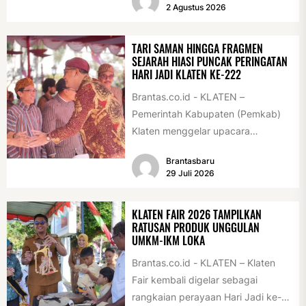
2 Agustus 2026
tersebut digelar...
TARI SAMAN HINGGA FRAGMEN
SEJARAH HIASI PUNCAK PERINGATAN
HARI JADI KLATEN KE-222
Brantas.co.id - KLATEN –
Pemerintah Kabupaten (Pemkab)
Klaten menggelar upacara
peringatan Hari Jadi Klaten ke-222
Brantasbaru
di Alun-alun Klaten, Selasa
29 Juli 2026
(28/7/2026)....
KLATEN FAIR 2026 TAMPILKAN
RATUSAN PRODUK UNGGULAN
UMKM-IKM LOKA
Brantas.co.id - KLATEN – Klaten
Fair kembali digelar sebagai
rangkaian perayaan Hari Jadi ke-