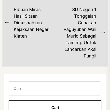
NAVIGASI
Ribuan Miras
SD Negeri 1
POS
Hasil Sitaan
Tonggalan
Dimusnahkan
Gunakan
Previous
Kejaksaan Negeri
Paguyuban Wali
post:
Ne
Klaten
Murid Sebagai
po
Tameng Untuk
Lancarkan Aksi
Pungli
Cari
untuk: