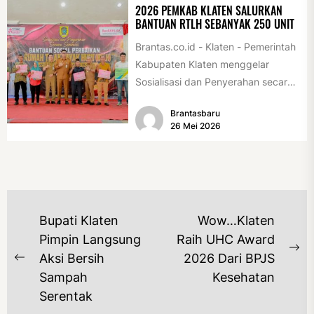
2026 PEMKAB KLATEN SALURKAN
BANTUAN RTLH SEBANYAK 250 UNIT
Brantas.co.id - Klaten - Pemerintah
Kabupaten Klaten menggelar
Sosialisasi dan Penyerahan secara
Simbolis Bantuan Sosial Perbaikan
Brantasbaru
Rumah Tidak Layak Huni...
26 Mei 2026
NAVIGASI
Bupati Klaten
Wow…Klaten
POS
Pimpin Langsung
Raih UHC Award
Ne
Aksi Bersih
2026 Dari BPJS
Previous
po
Sampah
Kesehatan
post:
Serentak