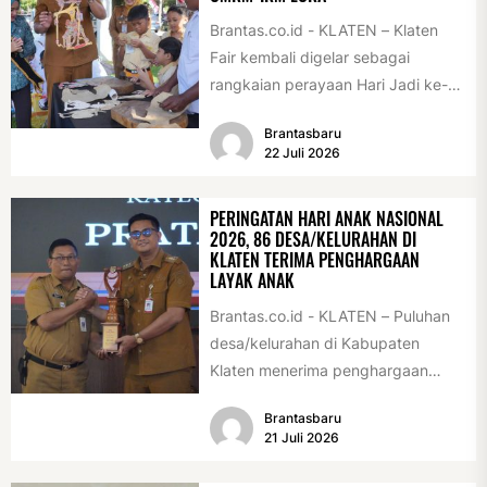
Brantas.co.id - KLATEN – Klaten
Fair kembali digelar sebagai
rangkaian perayaan Hari Jadi ke-
222 Klaten, Minggu (19/7/2026).
Brantasbaru
Acara ini digelar...
22 Juli 2026
PERINGATAN HARI ANAK NASIONAL
2026, 86 DESA/KELURAHAN DI
KLATEN TERIMA PENGHARGAAN
LAYAK ANAK
Brantas.co.id - KLATEN – Puluhan
desa/kelurahan di Kabupaten
Klaten menerima penghargaan
sebagai desa/kelurahan layak anak
Brantasbaru
2026. Penghargaan tersebut
21 Juli 2026
diserahkan sebagai...