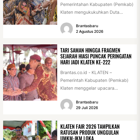
Pemerintahan Kabupaten (Pemkab)
Klaten mengukukuhkan Duta
Antikorupsi yang terdiri dari unsur
Brantasbaru
pelajar dan pemuda. Pengukuhan
2 Agustus 2026
tersebut digelar...
TARI SAMAN HINGGA FRAGMEN
SEJARAH HIASI PUNCAK PERINGATAN
HARI JADI KLATEN KE-222
Brantas.co.id - KLATEN –
Pemerintah Kabupaten (Pemkab)
Klaten menggelar upacara
peringatan Hari Jadi Klaten ke-222
Brantasbaru
di Alun-alun Klaten, Selasa
29 Juli 2026
(28/7/2026)....
KLATEN FAIR 2026 TAMPILKAN
RATUSAN PRODUK UNGGULAN
UMKM-IKM LOKA