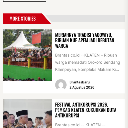
MORE STORIES
MERIAHNYA TRADISI YAQOWIYU,
RIBUAN KUE APEM JADI REBUTAN
WARGA
Brantas.co.id --KLATEN – Ribuan
warga memadati Oro-oro Sendang
Klampeyan, kompleks Makam Ki
Ageng Gribig, Jatinom, Jumat
Brantasbaru
(31/7/2026) siang. Teriknya sinar...
2 Agustus 2026
FESTIVAL ANTIKORUPSI 2026,
PEMKAB KLATEN KUKUHKAN DUTA
ANTIKORUPSI
Brantas.co.id -- KLATEN --