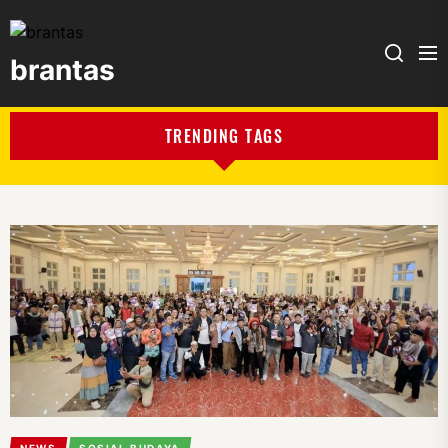
brantas
brantas
TRENDING TAGS