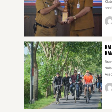
Klat
anak
KAL
KA
Bran
dala
Asso