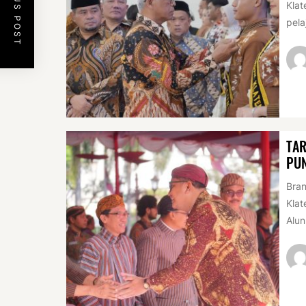
PREVIOUS POST
Klat
pela
TAR
PUN
Bran
Klat
Alun