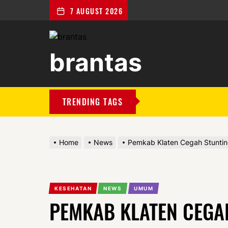
7 AUGUST 2026
brantas
brantas
TRENDING TAGS
Home
News
Pemkab Klaten Cegah Stunting
KESEHATAN
NEWS
UMUM
PEMKAB KLATEN CEGA