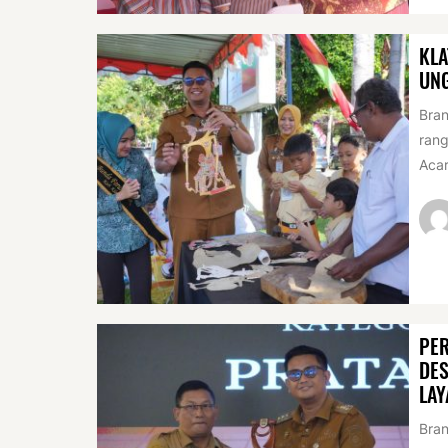
KLA
UN
Bran
rang
Acar
PER
DES
LAY
Bran