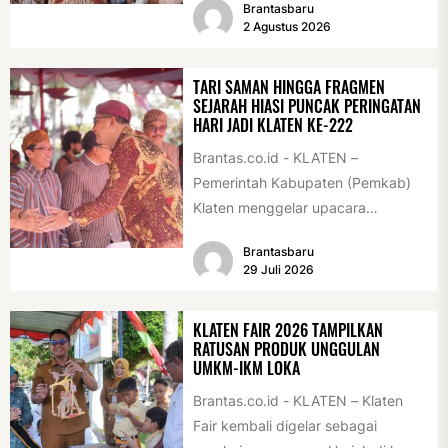
Brantasbaru
pelajar dan pemuda. Pengukuhan
2 Agustus 2026
tersebut digelar...
TARI SAMAN HINGGA FRAGMEN
SEJARAH HIASI PUNCAK PERINGATAN
HARI JADI KLATEN KE-222
Brantas.co.id - KLATEN –
Pemerintah Kabupaten (Pemkab)
Klaten menggelar upacara
peringatan Hari Jadi Klaten ke-222
Brantasbaru
di Alun-alun Klaten, Selasa
29 Juli 2026
(28/7/2026)....
KLATEN FAIR 2026 TAMPILKAN
RATUSAN PRODUK UNGGULAN
UMKM-IKM LOKA
Brantas.co.id - KLATEN – Klaten
Fair kembali digelar sebagai