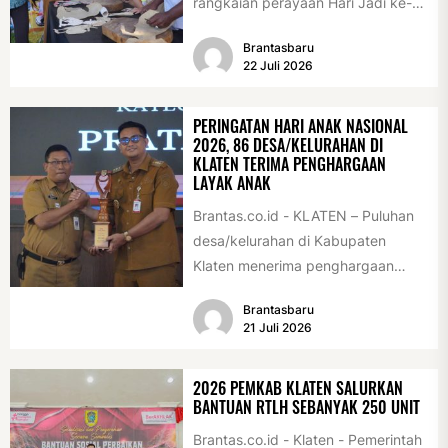
rangkaian perayaan Hari Jadi ke-
222 Klaten, Minggu (19/7/2026).
Brantasbaru
Acara ini digelar...
22 Juli 2026
PERINGATAN HARI ANAK NASIONAL
2026, 86 DESA/KELURAHAN DI
KLATEN TERIMA PENGHARGAAN
LAYAK ANAK
Brantas.co.id - KLATEN – Puluhan
desa/kelurahan di Kabupaten
Klaten menerima penghargaan
sebagai desa/kelurahan layak anak
Brantasbaru
2026. Penghargaan tersebut
21 Juli 2026
diserahkan sebagai...
2026 PEMKAB KLATEN SALURKAN
BANTUAN RTLH SEBANYAK 250 UNIT
Brantas.co.id - Klaten - Pemerintah