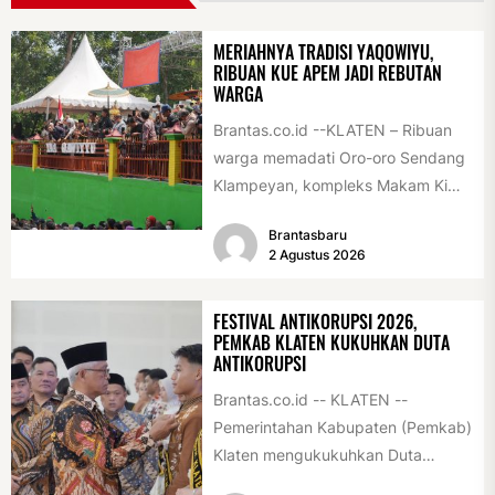
MERIAHNYA TRADISI YAQOWIYU,
RIBUAN KUE APEM JADI REBUTAN
WARGA
Brantas.co.id --KLATEN – Ribuan
warga memadati Oro-oro Sendang
Klampeyan, kompleks Makam Ki
Ageng Gribig, Jatinom, Jumat
Brantasbaru
(31/7/2026) siang. Teriknya sinar...
2 Agustus 2026
FESTIVAL ANTIKORUPSI 2026,
PEMKAB KLATEN KUKUHKAN DUTA
ANTIKORUPSI
Brantas.co.id -- KLATEN --
Pemerintahan Kabupaten (Pemkab)
Klaten mengukukuhkan Duta
Antikorupsi yang terdiri dari unsur