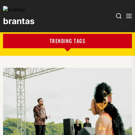
brantas
brantas
TRENDING TAGS