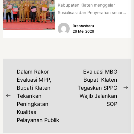
Kabupaten Klaten menggelar
Sosialisasi dan Penyerahan secara
Simbolis Bantuan Sosial Perbaikan
Brantasbaru
Rumah Tidak Layak Huni...
26 Mei 2026
NAVIGASI
Dalam Rakor
Evaluasi MBG
POS
Evaluasi MPP,
Bupati Klaten
Bupati Klaten
Tegaskan SPPG
Ne
Tekankan
Wajib Jalankan
Previous
po
Peningkatan
SOP
post:
Kualitas
Pelayanan Publik