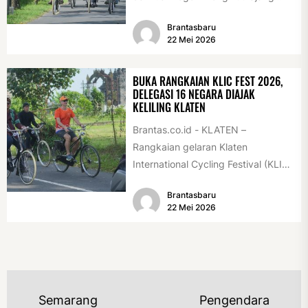
International Veteran Cycle
Brantasbaru
Association Rally...
22 Mei 2026
BUKA RANGKAIAN KLIC FEST 2026,
DELEGASI 16 NEGARA DIAJAK
KELILING KLATEN
Brantas.co.id - KLATEN –
Rangkaian gelaran Klaten
International Cycling Festival (KLIC
Fest) 2026 resmi dimulai, Minggu
Brantasbaru
(17/5/2026). Rangkaian kegiatan
22 Mei 2026
dibuka...
NAVIGASI
Semarang
Pengendara