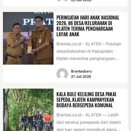
PERINGATAN HARI ANAK NASIONAL
2026, 86 DESA/KELURAHAN DI
KLATEN TERIMA PENGHARGAAN
LAYAK ANAK
Brantas.co.id - KLATEN – Puluhan
desa/kelurahan di Kabupaten
Klaten menerima penghargaan
sebagai desa/kelurahan layak anak
Brantasbaru
2026. Penghargaan tersebut
21 Juli 2026
diserahkan sebagai...
KALA BULE KELILING DESA PAKAI
SEPEDA, KLATEN KAMPANYEKAN
BUDAYA BERSEPEDA KOMUNAL
Brantas.co.id - KLATEN — Lebih
dari seratus pesepeda dari dalam
dan luar negeri mengikuti ajang