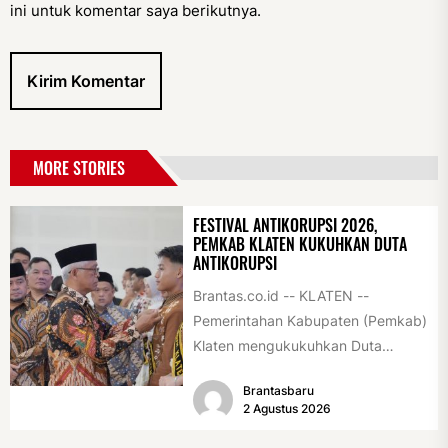
ini untuk komentar saya berikutnya.
MORE STORIES
FESTIVAL ANTIKORUPSI 2026,
PEMKAB KLATEN KUKUHKAN DUTA
ANTIKORUPSI
Brantas.co.id -- KLATEN --
Pemerintahan Kabupaten (Pemkab)
Klaten mengukukuhkan Duta
Antikorupsi yang terdiri dari unsur
Brantasbaru
pelajar dan pemuda. Pengukuhan
2 Agustus 2026
tersebut digelar...