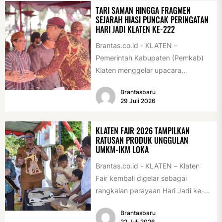
TARI SAMAN HINGGA FRAGMEN
SEJARAH HIASI PUNCAK PERINGATAN
HARI JADI KLATEN KE-222
Brantas.co.id - KLATEN –
Pemerintah Kabupaten (Pemkab)
Klaten menggelar upacara
peringatan Hari Jadi Klaten ke-222
Brantasbaru
di Alun-alun Klaten, Selasa
29 Juli 2026
(28/7/2026)....
KLATEN FAIR 2026 TAMPILKAN
RATUSAN PRODUK UNGGULAN
UMKM-IKM LOKA
Brantas.co.id - KLATEN – Klaten
Fair kembali digelar sebagai
rangkaian perayaan Hari Jadi ke-
222 Klaten, Minggu (19/7/2026).
Brantasbaru
Acara ini digelar...
22 Juli 2026