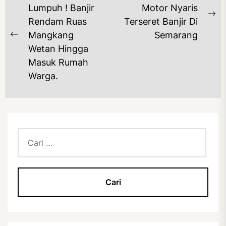
POS
Lumpuh ! Banjir
Motor Nyaris
Ne
Rendam Ruas
Terseret Banjir Di
po
Mangkang
Semarang
Previous
Wetan Hingga
post:
Masuk Rumah
Warga.
Cari
untuk: