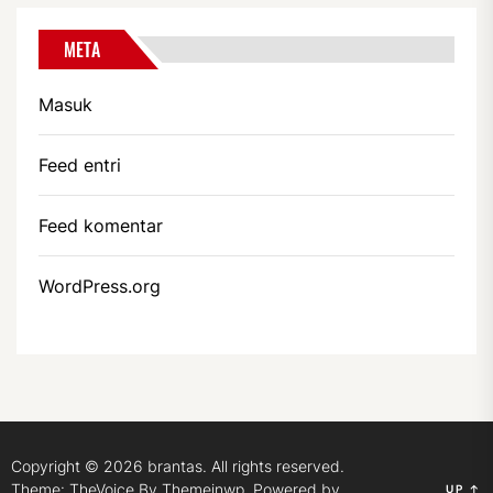
META
Masuk
Feed entri
Feed komentar
WordPress.org
Copyright © 2026
brantas.
All rights reserved.
Theme: TheVoice By
Themeinwp.
Powered by
UP
↑