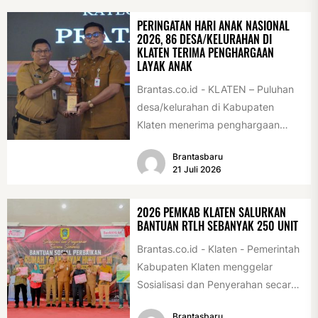
PERINGATAN HARI ANAK NASIONAL
2026, 86 DESA/KELURAHAN DI
KLATEN TERIMA PENGHARGAAN
LAYAK ANAK
Brantas.co.id - KLATEN – Puluhan
desa/kelurahan di Kabupaten
Klaten menerima penghargaan
sebagai desa/kelurahan layak anak
Brantasbaru
2026. Penghargaan tersebut
21 Juli 2026
diserahkan sebagai...
2026 PEMKAB KLATEN SALURKAN
BANTUAN RTLH SEBANYAK 250 UNIT
Brantas.co.id - Klaten - Pemerintah
Kabupaten Klaten menggelar
Sosialisasi dan Penyerahan secara
Simbolis Bantuan Sosial Perbaikan
Brantasbaru