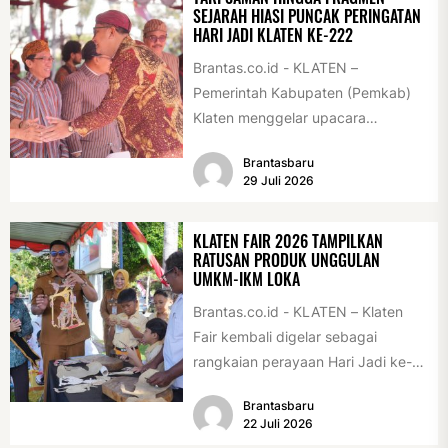
SEJARAH HIASI PUNCAK PERINGATAN
HARI JADI KLATEN KE-222
Brantas.co.id - KLATEN –
Pemerintah Kabupaten (Pemkab)
Klaten menggelar upacara
peringatan Hari Jadi Klaten ke-222
Brantasbaru
di Alun-alun Klaten, Selasa
29 Juli 2026
(28/7/2026)....
KLATEN FAIR 2026 TAMPILKAN
RATUSAN PRODUK UNGGULAN
UMKM-IKM LOKA
Brantas.co.id - KLATEN – Klaten
Fair kembali digelar sebagai
rangkaian perayaan Hari Jadi ke-
222 Klaten, Minggu (19/7/2026).
Brantasbaru
Acara ini digelar...
22 Juli 2026