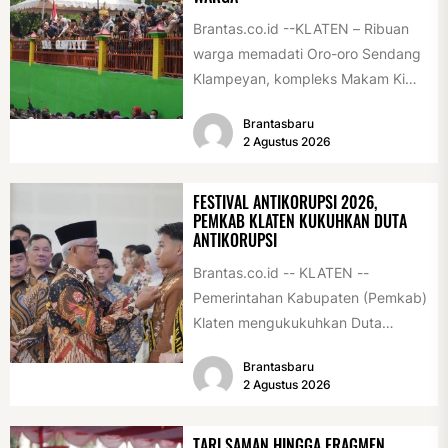
Brantas.co.id --KLATEN – Ribuan
warga memadati Oro-oro Sendang
Klampeyan, kompleks Makam Ki
Ageng Gribig, Jatinom, Jumat
Brantasbaru
(31/7/2026) siang. Teriknya sinar...
2 Agustus 2026
FESTIVAL ANTIKORUPSI 2026,
PEMKAB KLATEN KUKUHKAN DUTA
ANTIKORUPSI
Brantas.co.id -- KLATEN --
Pemerintahan Kabupaten (Pemkab)
Klaten mengukukuhkan Duta
Antikorupsi yang terdiri dari unsur
Brantasbaru
pelajar dan pemuda. Pengukuhan
2 Agustus 2026
tersebut digelar...
TARI SAMAN HINGGA FRAGMEN