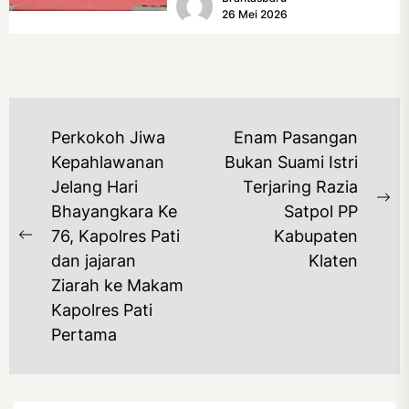
Rumah Tidak Layak Huni...
26 Mei 2026
NAVIGASI
Perkokoh Jiwa
Enam Pasangan
POS
Kepahlawanan
Bukan Suami Istri
Jelang Hari
Terjaring Razia
Ne
Bhayangkara Ke
Satpol PP
po
76, Kapolres Pati
Kabupaten
Previous
dan jajaran
Klaten
post:
Ziarah ke Makam
Kapolres Pati
Pertama