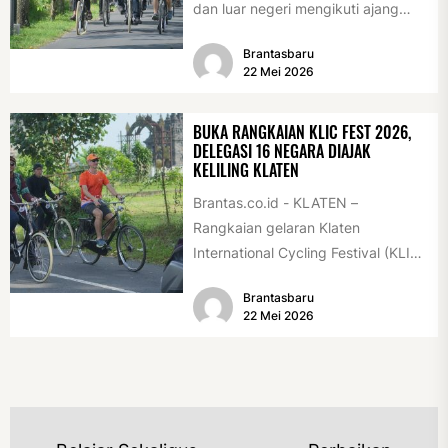
dan luar negeri mengikuti ajang
International Veteran Cycle
Brantasbaru
Association Rally...
22 Mei 2026
BUKA RANGKAIAN KLIC FEST 2026,
DELEGASI 16 NEGARA DIAJAK
KELILING KLATEN
Brantas.co.id - KLATEN –
Rangkaian gelaran Klaten
International Cycling Festival (KLIC
Fest) 2026 resmi dimulai, Minggu
Brantasbaru
(17/5/2026). Rangkaian kegiatan
22 Mei 2026
dibuka...