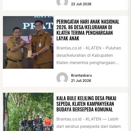
Acara ini digelar...
22 Juli 2026
PERINGATAN HARI ANAK NASIONAL
2026, 86 DESA/KELURAHAN DI
KLATEN TERIMA PENGHARGAAN
LAYAK ANAK
Brantas.co.id - KLATEN – Puluhan
desa/kelurahan di Kabupaten
Klaten menerima penghargaan
sebagai desa/kelurahan layak anak
Brantasbaru
2026. Penghargaan tersebut
21 Juli 2026
diserahkan sebagai...
KALA BULE KELILING DESA PAKAI
SEPEDA, KLATEN KAMPANYEKAN
BUDAYA BERSEPEDA KOMUNAL
Brantas.co.id - KLATEN — Lebih
dari seratus pesepeda dari dalam