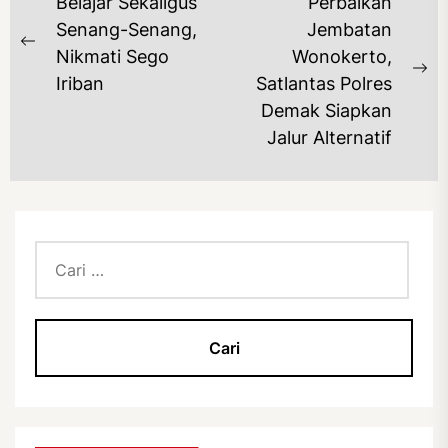
NAVIGASI
Belajar Sekaligus
Perbaikan
POS
Senang-Senang,
Jembatan
Previous
Nikmati Sego
Wonokerto,
post:
Ne
Iriban
Satlantas Polres
po
Demak Siapkan
Jalur Alternatif
Cari
untuk: