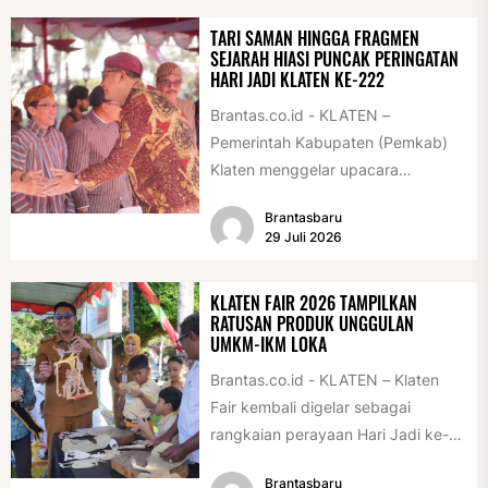
TARI SAMAN HINGGA FRAGMEN
SEJARAH HIASI PUNCAK PERINGATAN
HARI JADI KLATEN KE-222
Brantas.co.id - KLATEN –
Pemerintah Kabupaten (Pemkab)
Klaten menggelar upacara
peringatan Hari Jadi Klaten ke-222
Brantasbaru
di Alun-alun Klaten, Selasa
29 Juli 2026
(28/7/2026)....
KLATEN FAIR 2026 TAMPILKAN
RATUSAN PRODUK UNGGULAN
UMKM-IKM LOKA
Brantas.co.id - KLATEN – Klaten
Fair kembali digelar sebagai
rangkaian perayaan Hari Jadi ke-
222 Klaten, Minggu (19/7/2026).
Brantasbaru