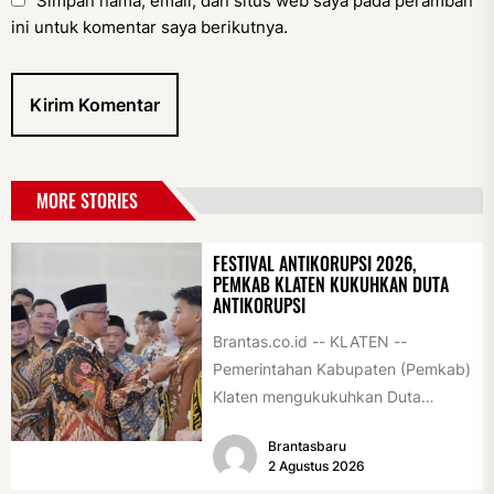
Simpan nama, email, dan situs web saya pada peramban
ini untuk komentar saya berikutnya.
MORE STORIES
FESTIVAL ANTIKORUPSI 2026,
PEMKAB KLATEN KUKUHKAN DUTA
ANTIKORUPSI
Brantas.co.id -- KLATEN --
Pemerintahan Kabupaten (Pemkab)
Klaten mengukukuhkan Duta
Antikorupsi yang terdiri dari unsur
Brantasbaru
pelajar dan pemuda. Pengukuhan
2 Agustus 2026
tersebut digelar...