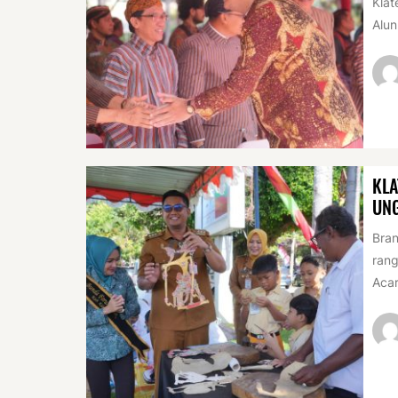
Klat
Alun
KLA
UN
Bran
rang
Acar