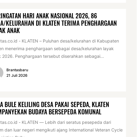
INGATAN HARI ANAK NASIONAL 2026, 86
A/KELURAHAN DI KLATEN TERIMA PENGHARGAAN
AK ANAK
tas.co.id - KLATEN – Puluhan desa/kelurahan di Kabupaten
en menerima penghargaan sebagai desa/kelurahan layak
 2026. Penghargaan tersebut diserahkan sebagai...
Brantasbaru
21 Juli 2026
A BULE KELILING DESA PAKAI SEPEDA, KLATEN
MPANYEKAN BUDAYA BERSEPEDA KOMUNAL
tas.co.id - KLATEN — Lebih dari seratus pesepeda dari
m dan luar negeri mengikuti ajang International Veteran Cycle