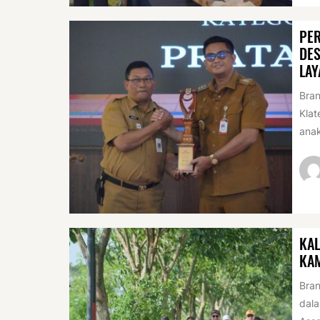
PER
DES
LAY
Bran
Klat
anak
KAL
KA
Bran
dala