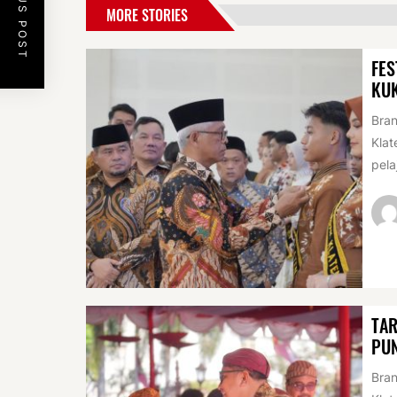
PREVIOUS POST
MORE STORIES
FES
KU
Bran
Klat
pela
TAR
PUN
Bran