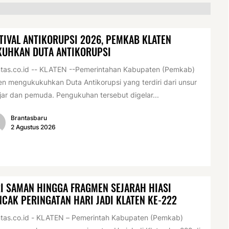
TIVAL ANTIKORUPSI 2026, PEMKAB KLATEN
KUHKAN DUTA ANTIKORUPSI
tas.co.id -- KLATEN --Pemerintahan Kabupaten (Pemkab)
en mengukukuhkan Duta Antikorupsi yang terdiri dari unsur
jar dan pemuda. Pengukuhan tersebut digelar...
Brantasbaru
2 Agustus 2026
I SAMAN HINGGA FRAGMEN SEJARAH HIASI
CAK PERINGATAN HARI JADI KLATEN KE-222
tas.co.id - KLATEN – Pemerintah Kabupaten (Pemkab)