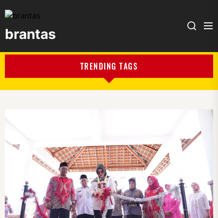
brantas
brantas
TRENDING TAGS