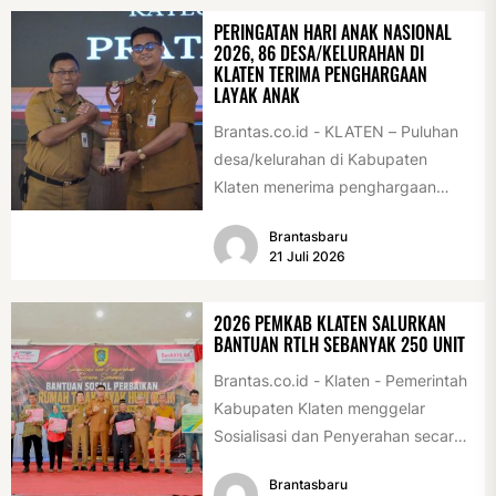
PERINGATAN HARI ANAK NASIONAL
2026, 86 DESA/KELURAHAN DI
KLATEN TERIMA PENGHARGAAN
LAYAK ANAK
Brantas.co.id - KLATEN – Puluhan
desa/kelurahan di Kabupaten
Klaten menerima penghargaan
sebagai desa/kelurahan layak anak
Brantasbaru
2026. Penghargaan tersebut
21 Juli 2026
diserahkan sebagai...
2026 PEMKAB KLATEN SALURKAN
BANTUAN RTLH SEBANYAK 250 UNIT
Brantas.co.id - Klaten - Pemerintah
Kabupaten Klaten menggelar
Sosialisasi dan Penyerahan secara
Simbolis Bantuan Sosial Perbaikan
Brantasbaru
Rumah Tidak Layak Huni...