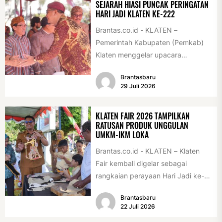
SEJARAH HIASI PUNCAK PERINGATAN
HARI JADI KLATEN KE-222
Brantas.co.id - KLATEN –
Pemerintah Kabupaten (Pemkab)
Klaten menggelar upacara
peringatan Hari Jadi Klaten ke-222
Brantasbaru
di Alun-alun Klaten, Selasa
29 Juli 2026
(28/7/2026)....
KLATEN FAIR 2026 TAMPILKAN
RATUSAN PRODUK UNGGULAN
UMKM-IKM LOKA
Brantas.co.id - KLATEN – Klaten
Fair kembali digelar sebagai
rangkaian perayaan Hari Jadi ke-
222 Klaten, Minggu (19/7/2026).
Brantasbaru
Acara ini digelar...
22 Juli 2026