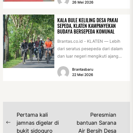
26 Mei 2026
KALA BULE KELILING DESA PAKAI
SEPEDA, KLATEN KAMPANYEKAN
BUDAYA BERSEPEDA KOMUNAL
Brantas.co.id - KLATEN — Lebih
dari seratus pesepeda dari dalam
dan luar negeri mengikuti ajang
International Veteran Cycle
Brantasbaru
Association Rally...
22 Mei 2026
NAVIGASI
Pertama kali
Peresmian
POS
jamnas digelar di
bantuan Sarana
Previous
bukit sidoguro
Air Bersih Desa