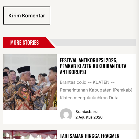
MORE STORIES
FESTIVAL ANTIKORUPSI 2026,
PEMKAB KLATEN KUKUHKAN DUTA
ANTIKORUPSI
Brantas.co.id -- KLATEN --
Pemerintahan Kabupaten (Pemkab)
Klaten mengukukuhkan Duta
Antikorupsi yang terdiri dari unsur
Brantasbaru
pelajar dan pemuda. Pengukuhan
2 Agustus 2026
tersebut digelar...
TARI SAMAN HINGGA FRAGMEN