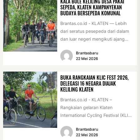
KALA BULE KELILING DESA PAKAI
SEPEDA, KLATEN KAMPANYEKAN
BUDAYA BERSEPEDA KOMUNAL
Brantas.co.id - KLATEN — Lebih
dari seratus pesepeda dari dalam
dan luar negeri mengikuti ajang
International Veteran Cycle
Brantasbaru
Association Rally...
22 Mei 2026
BUKA RANGKAIAN KLIC FEST 2026,
DELEGASI 16 NEGARA DIAJAK
KELILING KLATEN
Brantas.co.id - KLATEN –
Rangkaian gelaran Klaten
International Cycling Festival (KLIC
Fest) 2026 resmi dimulai, Minggu
Brantasbaru
(17/5/2026). Rangkaian kegiatan
22 Mei 2026
dibuka...