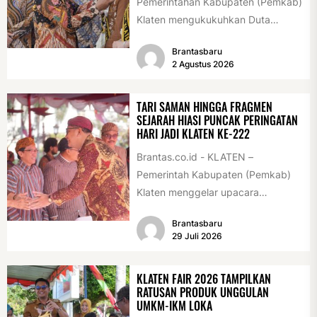
Pemerintahan Kabupaten (Pemkab)
Klaten mengukukuhkan Duta
Antikorupsi yang terdiri dari unsur
Brantasbaru
pelajar dan pemuda. Pengukuhan
2 Agustus 2026
tersebut digelar...
TARI SAMAN HINGGA FRAGMEN
SEJARAH HIASI PUNCAK PERINGATAN
HARI JADI KLATEN KE-222
Brantas.co.id - KLATEN –
Pemerintah Kabupaten (Pemkab)
Klaten menggelar upacara
peringatan Hari Jadi Klaten ke-222
Brantasbaru
di Alun-alun Klaten, Selasa
29 Juli 2026
(28/7/2026)....
KLATEN FAIR 2026 TAMPILKAN
RATUSAN PRODUK UNGGULAN
UMKM-IKM LOKA