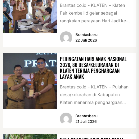
Brantas.co.id - KLATEN – Klaten
Fair kembali digelar sebagai
rangkaian perayaan Hari Jadi ke-
222 Klaten, Minggu (19/7/2026).
Brantasbaru
Acara ini digelar...
22 Juli 2026
PERINGATAN HARI ANAK NASIONAL
2026, 86 DESA/KELURAHAN DI
KLATEN TERIMA PENGHARGAAN
LAYAK ANAK
Brantas.co.id - KLATEN – Puluhan
desa/kelurahan di Kabupaten
Klaten menerima penghargaan
sebagai desa/kelurahan layak anak
Brantasbaru
2026. Penghargaan tersebut
21 Juli 2026
diserahkan sebagai...