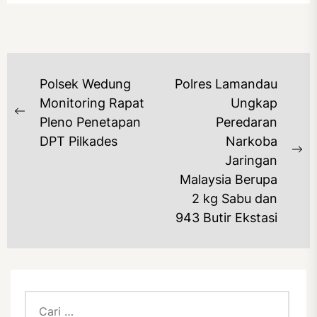
NAVIGASI
Polsek Wedung
Polres Lamandau
POS
Monitoring Rapat
Ungkap
Previous
Pleno Penetapan
Peredaran
post:
DPT Pilkades
Narkoba
Ne
Jaringan
po
Malaysia Berupa
2 kg Sabu dan
943 Butir Ekstasi
Cari
untuk: