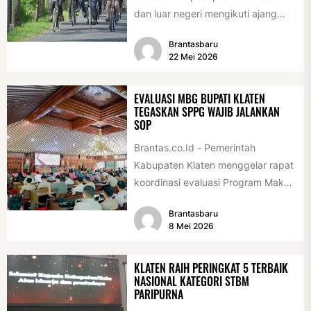
dan luar negeri mengikuti ajang
International Veteran Cycle
Brantasbaru
Association Rally...
22 Mei 2026
EVALUASI MBG BUPATI KLATEN
TEGASKAN SPPG WAJIB JALANKAN
SOP
Brantas.co.Id - Pemerintah
Kabupaten Klaten menggelar rapat
koordinasi evaluasi Program Makan
Bergizi Gratis (MBG) di Pendopo
Brantasbaru
Pemerintah Kabupaten Klaten,
8 Mei 2026
Kamis...
KLATEN RAIH PERINGKAT 5 TERBAIK
NASIONAL KATEGORI STBM
PARIPURNA