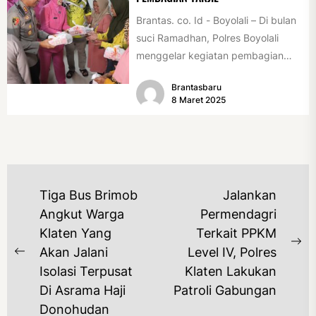
Brantas. co. Id - Boyolali – Di bulan
suci Ramadhan, Polres Boyolali
menggelar kegiatan pembagian
takjil bertajuk "Ramadhan Berkah
Brantasbaru
Polres...
8 Maret 2025
NAVIGASI
Tiga Bus Brimob
Jalankan
POS
Angkut Warga
Permendagri
Klaten Yang
Terkait PPKM
Ne
Akan Jalani
Level IV, Polres
Previous
po
Isolasi Terpusat
Klaten Lakukan
post:
Di Asrama Haji
Patroli Gabungan
Donohudan