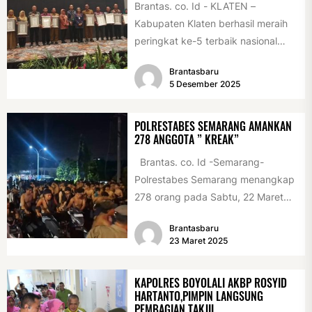
Brantas. co. Id - KLATEN –
Kabupaten Klaten berhasil meraih
peringkat ke-5 terbaik nasional
pada STBM Award 2025 pada
Brantasbaru
program...
5 Desember 2025
POLRESTABES SEMARANG AMANKAN
278 ANGGOTA ” KREAK”
Brantas. co. Id -Semarang-
Polrestabes Semarang menangkap
278 orang pada Sabtu, 22 Maret
2025, sekitar pukul 23.30 WIB,
Brantasbaru
menyusul...
23 Maret 2025
KAPOLRES BOYOLALI AKBP ROSYID
HARTANTO,PIMPIN LANGSUNG
PEMBAGIAN TAKJIL