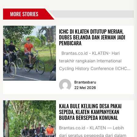
MORE STORIES
ICHC DI KLATEN DITUTUP MERIAH,
DUBES BELANDA DAN JERMAN JADI
PEMBICARA
Brantas.co.id - KLATEN- Hari
terakhir rangkaian International
Cycling History Conference (ICHC)
ke-35 di Klaten berlangsung
Brantasbaru
istimewa. Sejumlah tokoh
22 Mei 2026
internasional...
KALA BULE KELILING DESA PAKAI
SEPEDA, KLATEN KAMPANYEKAN
BUDAYA BERSEPEDA KOMUNAL
Brantas.co.id - KLATEN — Lebih
dari seratus pesepeda dari dalam