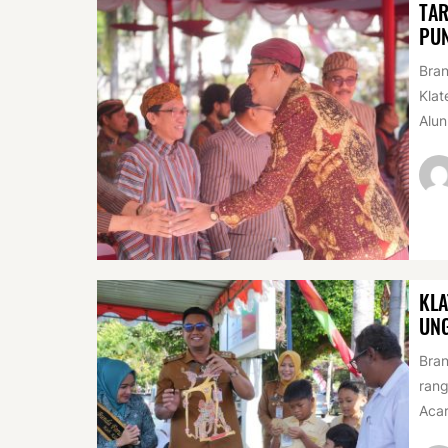
TAR
PUN
Bran
Klat
Alun
KLA
UN
Bran
rang
Acar