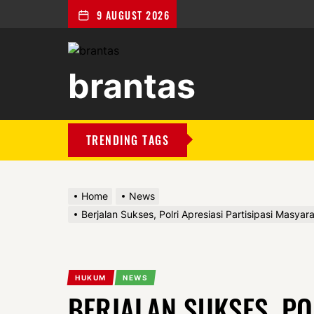
9 AUGUST 2026
brantas
brantas
TRENDING TAGS
Home
News
Berjalan Sukses, Polri Apresiasi Partisipasi Mas
HUKUM
NEWS
BERJALAN SUKSES, PO