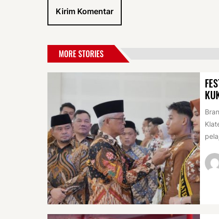
MORE STORIES
FES
KU
Bran
Klat
pela