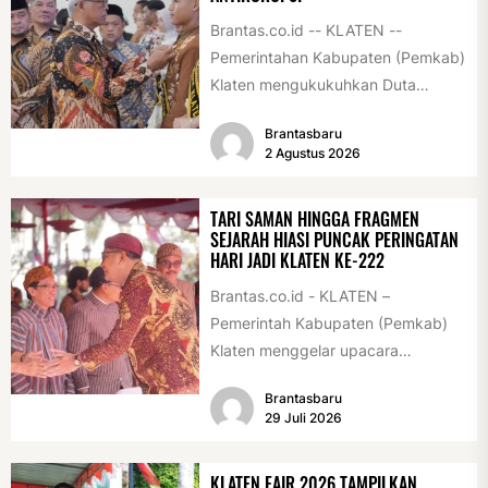
Brantas.co.id -- KLATEN --
Pemerintahan Kabupaten (Pemkab)
Klaten mengukukuhkan Duta
Antikorupsi yang terdiri dari unsur
Brantasbaru
pelajar dan pemuda. Pengukuhan
2 Agustus 2026
tersebut digelar...
TARI SAMAN HINGGA FRAGMEN
SEJARAH HIASI PUNCAK PERINGATAN
HARI JADI KLATEN KE-222
Brantas.co.id - KLATEN –
Pemerintah Kabupaten (Pemkab)
Klaten menggelar upacara
peringatan Hari Jadi Klaten ke-222
Brantasbaru
di Alun-alun Klaten, Selasa
29 Juli 2026
(28/7/2026)....
KLATEN FAIR 2026 TAMPILKAN