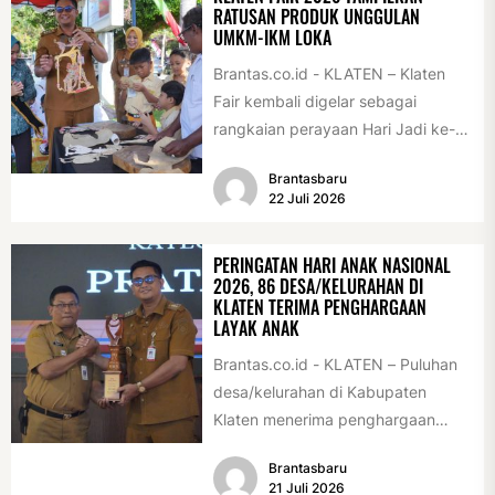
RATUSAN PRODUK UNGGULAN
UMKM-IKM LOKA
Brantas.co.id - KLATEN – Klaten
Fair kembali digelar sebagai
rangkaian perayaan Hari Jadi ke-
222 Klaten, Minggu (19/7/2026).
Brantasbaru
Acara ini digelar...
22 Juli 2026
PERINGATAN HARI ANAK NASIONAL
2026, 86 DESA/KELURAHAN DI
KLATEN TERIMA PENGHARGAAN
LAYAK ANAK
Brantas.co.id - KLATEN – Puluhan
desa/kelurahan di Kabupaten
Klaten menerima penghargaan
sebagai desa/kelurahan layak anak
Brantasbaru
2026. Penghargaan tersebut
21 Juli 2026