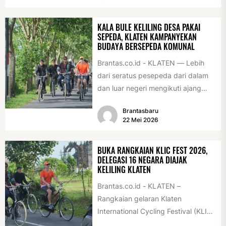
diserahkan sebagai...
KALA BULE KELILING DESA PAKAI
SEPEDA, KLATEN KAMPANYEKAN
BUDAYA BERSEPEDA KOMUNAL
Brantas.co.id - KLATEN — Lebih
dari seratus pesepeda dari dalam
dan luar negeri mengikuti ajang
International Veteran Cycle
Brantasbaru
Association Rally...
22 Mei 2026
BUKA RANGKAIAN KLIC FEST 2026,
DELEGASI 16 NEGARA DIAJAK
KELILING KLATEN
Brantas.co.id - KLATEN –
Rangkaian gelaran Klaten
International Cycling Festival (KLIC
Fest) 2026 resmi dimulai, Minggu