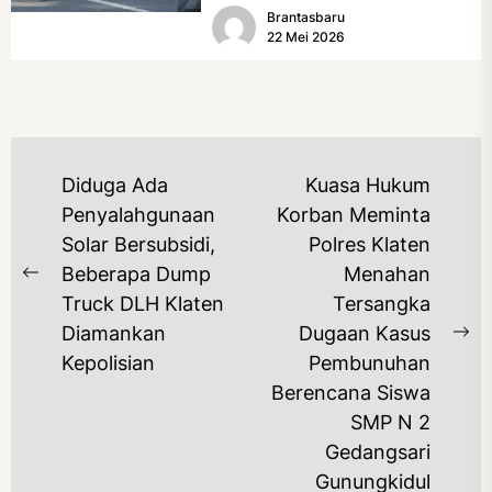
Brantasbaru
(17/5/2026). Rangkaian kegiatan
22 Mei 2026
dibuka...
NAVIGASI
Diduga Ada
Kuasa Hukum
POS
Penyalahgunaan
Korban Meminta
Solar Bersubsidi,
Polres Klaten
Beberapa Dump
Menahan
Previous
Truck DLH Klaten
Tersangka
post:
Diamankan
Dugaan Kasus
Ne
Kepolisian
Pembunuhan
po
Berencana Siswa
SMP N 2
Gedangsari
Gunungkidul