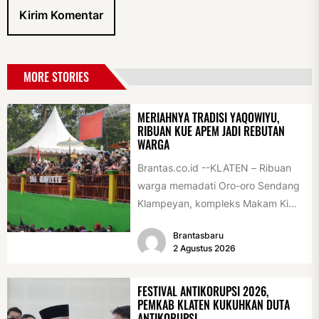
MORE STORIES
MERIAHNYA TRADISI YAQOWIYU,
RIBUAN KUE APEM JADI REBUTAN
WARGA
Brantas.co.id --KLATEN – Ribuan
warga memadati Oro-oro Sendang
Klampeyan, kompleks Makam Ki
Ageng Gribig, Jatinom, Jumat
Brantasbaru
(31/7/2026) siang. Teriknya sinar...
2 Agustus 2026
FESTIVAL ANTIKORUPSI 2026,
PEMKAB KLATEN KUKUHKAN DUTA
ANTIKORUPSI