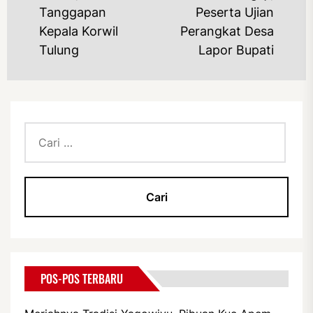
Previous
Ne
Tanggapan
Peserta Ujian
post:
po
Kepala Korwil
Perangkat Desa
Tulung
Lapor Bupati
Cari
untuk:
POS-POS TERBARU