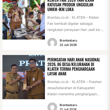
RATUSAN PRODUK UNGGULAN
UMKM-IKM LOKA
Brantas.co.id - KLATEN – Klaten
Fair kembali digelar sebagai
rangkaian perayaan Hari Jadi ke-
222 Klaten, Minggu (19/7/2026).
Brantasbaru
Acara ini digelar...
22 Juli 2026
PERINGATAN HARI ANAK NASIONAL
2026, 86 DESA/KELURAHAN DI
KLATEN TERIMA PENGHARGAAN
LAYAK ANAK
Brantas.co.id - KLATEN – Puluhan
desa/kelurahan di Kabupaten
Klaten menerima penghargaan
sebagai desa/kelurahan layak anak
Brantasbaru
2026. Penghargaan tersebut
21 Juli 2026