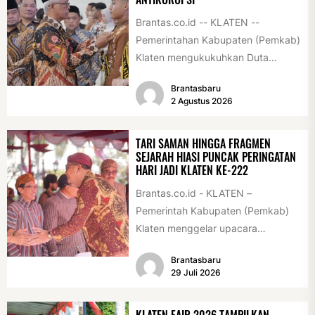
Brantas.co.id -- KLATEN --
Pemerintahan Kabupaten (Pemkab)
Klaten mengukukuhkan Duta
Antikorupsi yang terdiri dari unsur
Brantasbaru
pelajar dan pemuda. Pengukuhan
2 Agustus 2026
tersebut digelar...
TARI SAMAN HINGGA FRAGMEN
SEJARAH HIASI PUNCAK PERINGATAN
HARI JADI KLATEN KE-222
Brantas.co.id - KLATEN –
Pemerintah Kabupaten (Pemkab)
Klaten menggelar upacara
peringatan Hari Jadi Klaten ke-222
Brantasbaru
di Alun-alun Klaten, Selasa
29 Juli 2026
(28/7/2026)....
KLATEN FAIR 2026 TAMPILKAN