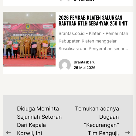
diserahkan sebagai...
2026 PEMKAB KLATEN SALURKAN
BANTUAN RTLH SEBANYAK 250 UNIT
Brantas.co.id - Klaten - Pemerintah
Kabupaten Klaten menggelar
Sosialisasi dan Penyerahan secara
Simbolis Bantuan Sosial Perbaikan
Brantasbaru
Rumah Tidak Layak Huni...
26 Mei 2026
NAVIGASI
Diduga Meminta
Temukan adanya
POS
Sejumlah Setoran
Dugaan
Dari Kepala
“Kecurangan”
Korwil, Ini
Tim Penguji,