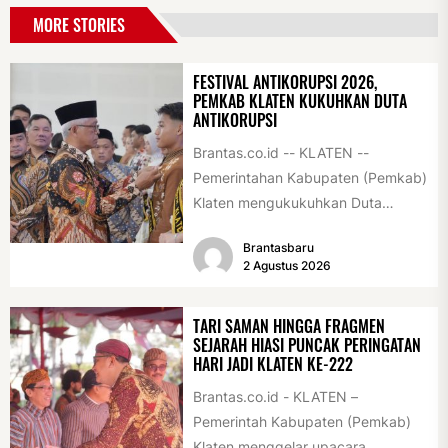
MORE STORIES
FESTIVAL ANTIKORUPSI 2026,
PEMKAB KLATEN KUKUHKAN DUTA
ANTIKORUPSI
Brantas.co.id -- KLATEN --
Pemerintahan Kabupaten (Pemkab)
Klaten mengukukuhkan Duta
Antikorupsi yang terdiri dari unsur
Brantasbaru
pelajar dan pemuda. Pengukuhan
2 Agustus 2026
tersebut digelar...
TARI SAMAN HINGGA FRAGMEN
SEJARAH HIASI PUNCAK PERINGATAN
HARI JADI KLATEN KE-222
Brantas.co.id - KLATEN –
Pemerintah Kabupaten (Pemkab)
Klaten menggelar upacara