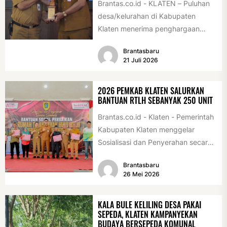
Brantas.co.id - KLATEN – Puluhan
desa/kelurahan di Kabupaten
Klaten menerima penghargaan
sebagai desa/kelurahan layak anak
Brantasbaru
2026. Penghargaan tersebut
21 Juli 2026
diserahkan sebagai...
2026 PEMKAB KLATEN SALURKAN
BANTUAN RTLH SEBANYAK 250 UNIT
Brantas.co.id - Klaten - Pemerintah
Kabupaten Klaten menggelar
Sosialisasi dan Penyerahan secara
Simbolis Bantuan Sosial Perbaikan
Brantasbaru
Rumah Tidak Layak Huni...
26 Mei 2026
KALA BULE KELILING DESA PAKAI
SEPEDA, KLATEN KAMPANYEKAN
BUDAYA BERSEPEDA KOMUNAL