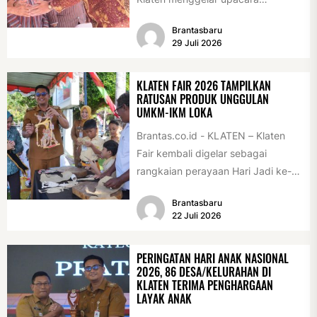
peringatan Hari Jadi Klaten ke-222
Brantasbaru
di Alun-alun Klaten, Selasa
29 Juli 2026
(28/7/2026)....
KLATEN FAIR 2026 TAMPILKAN
RATUSAN PRODUK UNGGULAN
UMKM-IKM LOKA
Brantas.co.id - KLATEN – Klaten
Fair kembali digelar sebagai
rangkaian perayaan Hari Jadi ke-
222 Klaten, Minggu (19/7/2026).
Brantasbaru
Acara ini digelar...
22 Juli 2026
PERINGATAN HARI ANAK NASIONAL
2026, 86 DESA/KELURAHAN DI
KLATEN TERIMA PENGHARGAAN
LAYAK ANAK