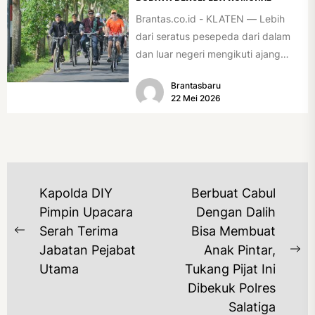
Brantas.co.id - KLATEN — Lebih
dari seratus pesepeda dari dalam
dan luar negeri mengikuti ajang
International Veteran Cycle
Brantasbaru
Association Rally...
22 Mei 2026
NAVIGASI
Kapolda DIY
Berbuat Cabul
POS
Pimpin Upacara
Dengan Dalih
Serah Terima
Bisa Membuat
Previous
Jabatan Pejabat
Anak Pintar,
post:
Ne
Utama
Tukang Pijat Ini
po
Dibekuk Polres
Salatiga