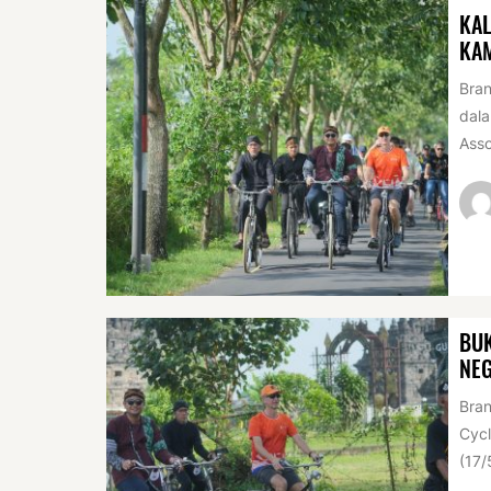
KAL
KA
Bran
dala
Asso
BUK
NEG
Bran
Cycl
(17/