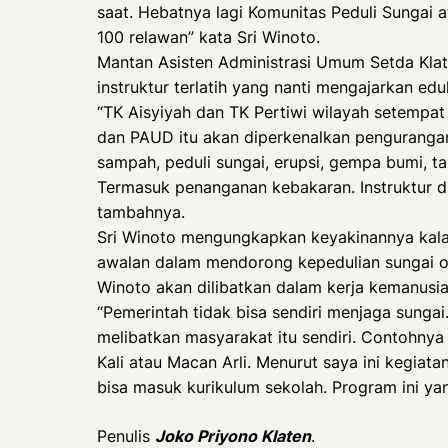
saat. Hebatnya lagi Komunitas Peduli Sungai 
100 relawan” kata Sri Winoto.
Mantan Asisten Administrasi Umum Setda Kla
instruktur terlatih yang nanti mengajarkan ed
“TK Aisyiyah dan TK Pertiwi wilayah setempat 
dan PAUD itu akan diperkenalkan pengurangan
sampah, peduli sungai, erupsi, gempa bumi, t
Termasuk penanganan kebakaran. Instruktur d
tambahnya.
Sri Winoto mengungkapkan keyakinannya kalau
awalan dalam mendorong kepedulian sungai ol
Winoto akan dilibatkan dalam kerja kemanusia
“Pemerintah tidak bisa sendiri menjaga sunga
melibatkan masyarakat itu sendiri. Contohnya
Kali atau Macan Arli. Menurut saya ini kegiat
bisa masuk kurikulum sekolah. Program ini ya
Penulis
Joko Priyono Klaten
.