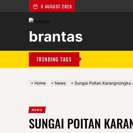
6 AUGUST 2026
brantas
brantas
TRENDING TAGS
Home
News
Sungai Poitan Karangnongko
NEWS
SUNGAI POITAN KARA