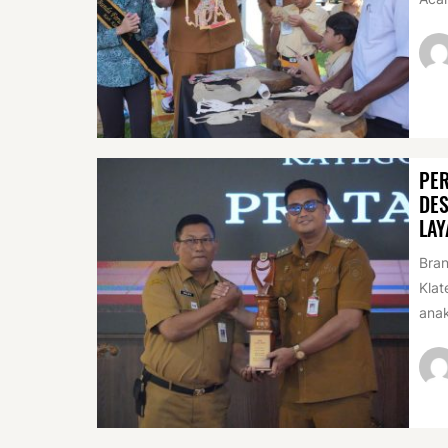
PER
DES
LAY
Bran
Klat
anak