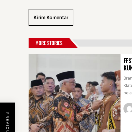
MORE STORIES
FES
KU
Bran
Klat
pela