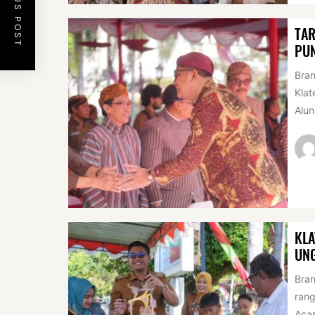
PREVIOUS POST
TAR
PUN
Bran
Klat
Alun
KLA
UN
Bran
rang
Acar