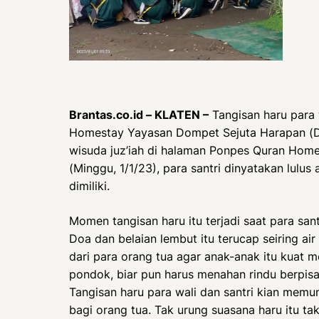
Brantas.co.id – KLATEN –
Tangisan haru para 
Homestay Yayasan Dompet Sejuta Harapan (DS
wisuda juz’iah di halaman Ponpes Quran Homes
(Minggu, 1/1/23), para santri dinyatakan lulus
dimiliki.
Momen tangisan haru itu terjadi saat para san
Doa dan belaian lembut itu terucap seiring ai
dari para orang tua agar anak-anak itu kuat m
pondok, biar pun harus menahan rindu berpis
Tangisan haru para wali dan santri kian me
bagi orang tua. Tak urung suasana haru itu t