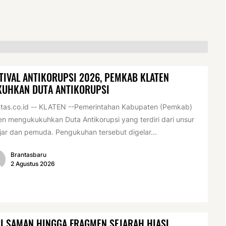
TIVAL ANTIKORUPSI 2026, PEMKAB KLATEN
KUHKAN DUTA ANTIKORUPSI
tas.co.id -- KLATEN --Pemerintahan Kabupaten (Pemkab)
en mengukukuhkan Duta Antikorupsi yang terdiri dari unsur
jar dan pemuda. Pengukuhan tersebut digelar...
Brantasbaru
2 Agustus 2026
I SAMAN HINGGA FRAGMEN SEJARAH HIASI