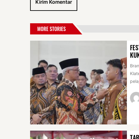
MORE STORIES
FES
KU
Bran
Klat
pela
TAR