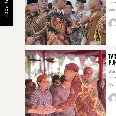
PREVIOUS POST
Klat
pela
TAR
PUN
Bran
Klat
Alun