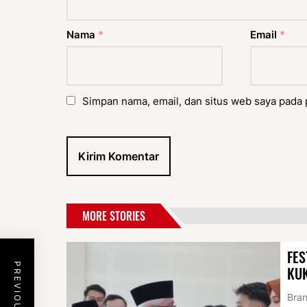
Nama
*
Email
*
Simpan nama, email, dan situs web saya pada 
MORE STORIES
FES
KU
Bran