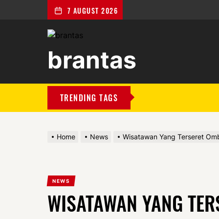
7 AUGUST 2026
brantas
brantas
TRENDING TAGS
Home
News
Wisatawan Yang Terseret Omba
NEWS
WISATAWAN YANG TER