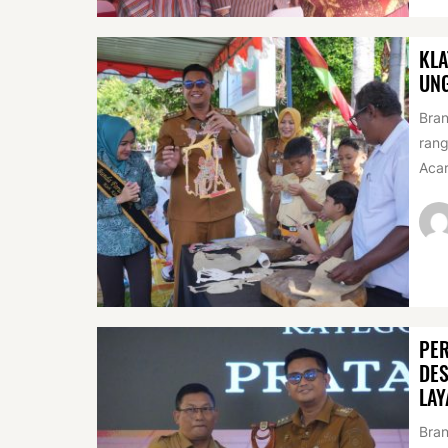
KLA
UN
Bran
rang
Acar
PER
DES
LAY
Bran