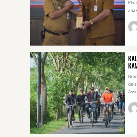
Klat
anak
KAL
KA
Bran
dala
Asso