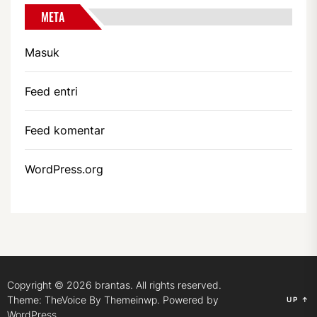
META
Masuk
Feed entri
Feed komentar
WordPress.org
Copyright © 2026
brantas.
All rights reserved.
Theme: TheVoice By
Themeinwp.
Powered by
UP
↑
WordPress.