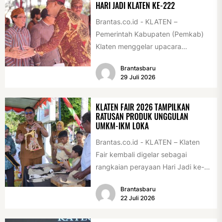
HARI JADI KLATEN KE-222
Brantas.co.id - KLATEN –
Pemerintah Kabupaten (Pemkab)
Klaten menggelar upacara
peringatan Hari Jadi Klaten ke-222
Brantasbaru
di Alun-alun Klaten, Selasa
29 Juli 2026
(28/7/2026)....
KLATEN FAIR 2026 TAMPILKAN
RATUSAN PRODUK UNGGULAN
UMKM-IKM LOKA
Brantas.co.id - KLATEN – Klaten
Fair kembali digelar sebagai
rangkaian perayaan Hari Jadi ke-
222 Klaten, Minggu (19/7/2026).
Brantasbaru
Acara ini digelar...
22 Juli 2026