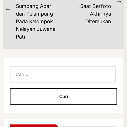
Ne
Sumbang Apar
Saat Berfoto
Previous
po
dan Pelampung
Akhirnya
post:
Pada Kelompok
Ditemukan
Nelayan Juwana
Pati
Cari
untuk: