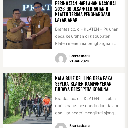
PERINGATAN HARI ANAK NASIONAL
2026, 86 DESA/KELURAHAN DI
KLATEN TERIMA PENGHARGAAN
LAYAK ANAK
Brantas.co.id - KLATEN – Puluhan
desa/kelurahan di Kabupaten
Klaten menerima penghargaan
sebagai desa/kelurahan layak anak
Brantasbaru
2026. Penghargaan tersebut
21 Juli 2026
diserahkan sebagai...
KALA BULE KELILING DESA PAKAI
SEPEDA, KLATEN KAMPANYEKAN
BUDAYA BERSEPEDA KOMUNAL
Brantas.co.id - KLATEN — Lebih
dari seratus pesepeda dari dalam
dan luar negeri mengikuti ajang
International Veteran Cycle
Brantasbaru
Association Rally...