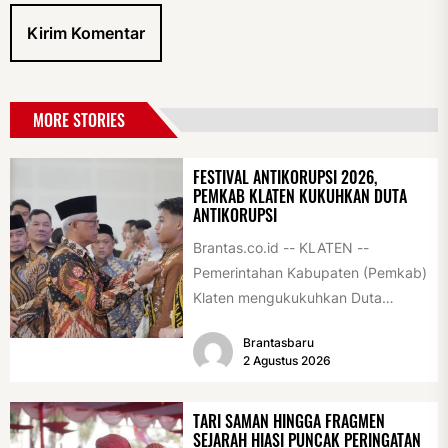
MORE STORIES
FESTIVAL ANTIKORUPSI 2026,
PEMKAB KLATEN KUKUHKAN DUTA
ANTIKORUPSI
Brantas.co.id -- KLATEN --
Pemerintahan Kabupaten (Pemkab)
Klaten mengukukuhkan Duta
Antikorupsi yang terdiri dari unsur
Brantasbaru
pelajar dan pemuda. Pengukuhan
2 Agustus 2026
tersebut digelar...
TARI SAMAN HINGGA FRAGMEN
SEJARAH HIASI PUNCAK PERINGATAN