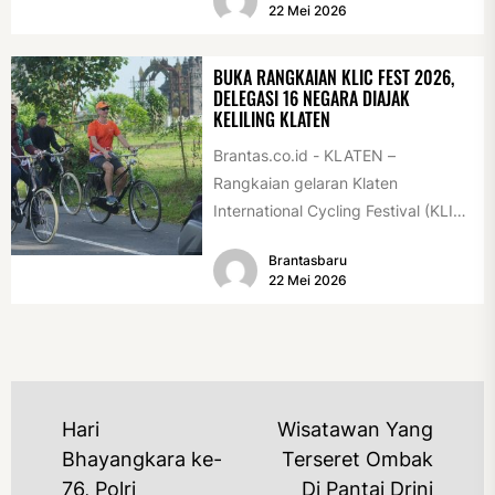
22 Mei 2026
BUKA RANGKAIAN KLIC FEST 2026,
DELEGASI 16 NEGARA DIAJAK
KELILING KLATEN
Brantas.co.id - KLATEN –
Rangkaian gelaran Klaten
International Cycling Festival (KLIC
Fest) 2026 resmi dimulai, Minggu
Brantasbaru
(17/5/2026). Rangkaian kegiatan
22 Mei 2026
dibuka...
NAVIGASI
Hari
Wisatawan Yang
POS
Bhayangkara ke-
Terseret Ombak
76, Polri
Di Pantai Drini