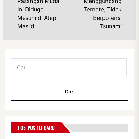
POS
Pasangan Muda
Mengguncang
Ini Diduga
Ternate, Tidak
Previous
Ne
Mesum di Atap
Berpotensi
post:
po
Masjid
Tsunami
Cari
untuk:
POS-POS TERBARU