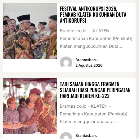
FESTIVAL ANTIKORUPSI 2026,
PEMKAB KLATEN KUKUHKAN DUTA
ANTIKORUPSI
Brantas.co.id -- KLATEN --
Pemerintahan Kabupaten (Pemkab)
Klaten mengukukuhkan Duta
Antikorupsi yang terdiri dari unsur
Brantasbaru
pelajar dan pemuda. Pengukuhan
2 Agustus 2026
tersebut digelar...
TARI SAMAN HINGGA FRAGMEN
SEJARAH HIASI PUNCAK PERINGATAN
HARI JADI KLATEN KE-222
Brantas.co.id - KLATEN –
Pemerintah Kabupaten (Pemkab)
Klaten menggelar upacara
peringatan Hari Jadi Klaten ke-222
Brantasbaru
di Alun-alun Klaten, Selasa