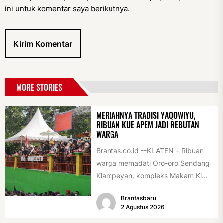
ini untuk komentar saya berikutnya.
MORE STORIES
MERIAHNYA TRADISI YAQOWIYU,
RIBUAN KUE APEM JADI REBUTAN
WARGA
Brantas.co.id --KLATEN – Ribuan
warga memadati Oro-oro Sendang
Klampeyan, kompleks Makam Ki
Ageng Gribig, Jatinom, Jumat
Brantasbaru
(31/7/2026) siang. Teriknya sinar...
2 Agustus 2026