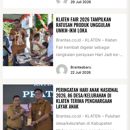
29 Juli 2026
(28/7/2026)....
KLATEN FAIR 2026 TAMPILKAN
RATUSAN PRODUK UNGGULAN
UMKM-IKM LOKA
Brantas.co.id - KLATEN – Klaten
Fair kembali digelar sebagai
rangkaian perayaan Hari Jadi ke-
222 Klaten, Minggu (19/7/2026).
Brantasbaru
Acara ini digelar...
22 Juli 2026
PERINGATAN HARI ANAK NASIONAL
2026, 86 DESA/KELURAHAN DI
KLATEN TERIMA PENGHARGAAN
LAYAK ANAK
Brantas.co.id - KLATEN – Puluhan
desa/kelurahan di Kabupaten