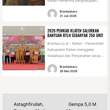
Klaten menerima penghargaan
sebagai desa/kelurahan layak anak
Brantasbaru
2026. Penghargaan tersebut
21 Juli 2026
diserahkan sebagai...
2026 PEMKAB KLATEN SALURKAN
BANTUAN RTLH SEBANYAK 250 UNIT
Brantas.co.id - Klaten - Pemerintah
Kabupaten Klaten menggelar
Sosialisasi dan Penyerahan secara
Simbolis Bantuan Sosial Perbaikan
Brantasbaru
Rumah Tidak Layak Huni...
26 Mei 2026
NAVIGASI
Astaghfirullah,
Gempa 5,0 M