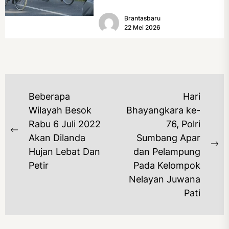
Fest) 2026 resmi dimulai, Minggu
Brantasbaru
(17/5/2026). Rangkaian kegiatan
22 Mei 2026
dibuka...
NAVIGASI
Beberapa
Hari
POS
Wilayah Besok
Bhayangkara ke-
Rabu 6 Juli 2022
76, Polri
Previous
Akan Dilanda
Sumbang Apar
post:
Ne
Hujan Lebat Dan
dan Pelampung
po
Petir
Pada Kelompok
Nelayan Juwana
Pati