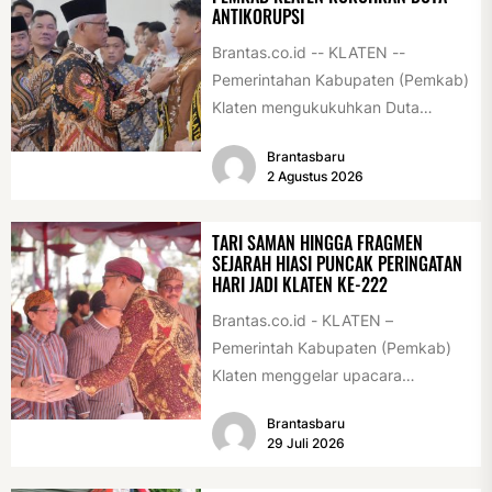
ANTIKORUPSI
Brantas.co.id -- KLATEN --
Pemerintahan Kabupaten (Pemkab)
Klaten mengukukuhkan Duta
Antikorupsi yang terdiri dari unsur
Brantasbaru
pelajar dan pemuda. Pengukuhan
2 Agustus 2026
tersebut digelar...
TARI SAMAN HINGGA FRAGMEN
SEJARAH HIASI PUNCAK PERINGATAN
HARI JADI KLATEN KE-222
Brantas.co.id - KLATEN –
Pemerintah Kabupaten (Pemkab)
Klaten menggelar upacara
peringatan Hari Jadi Klaten ke-222
Brantasbaru
di Alun-alun Klaten, Selasa
29 Juli 2026
(28/7/2026)....