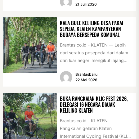
2026. Penghargaan tersebut
21 Juli 2026
diserahkan sebagai...
KALA BULE KELILING DESA PAKAI
SEPEDA, KLATEN KAMPANYEKAN
BUDAYA BERSEPEDA KOMUNAL
Brantas.co.id - KLATEN — Lebih
dari seratus pesepeda dari dalam
dan luar negeri mengikuti ajang
International Veteran Cycle
Brantasbaru
Association Rally...
22 Mei 2026
BUKA RANGKAIAN KLIC FEST 2026,
DELEGASI 16 NEGARA DIAJAK
KELILING KLATEN
Brantas.co.id - KLATEN –
Rangkaian gelaran Klaten
International Cycling Festival (KLIC