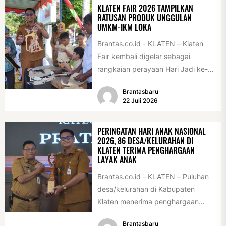
KLATEN FAIR 2026 TAMPILKAN
RATUSAN PRODUK UNGGULAN
UMKM-IKM LOKA
Brantas.co.id - KLATEN – Klaten
Fair kembali digelar sebagai
rangkaian perayaan Hari Jadi ke-
222 Klaten, Minggu (19/7/2026).
Brantasbaru
Acara ini digelar...
22 Juli 2026
PERINGATAN HARI ANAK NASIONAL
2026, 86 DESA/KELURAHAN DI
KLATEN TERIMA PENGHARGAAN
LAYAK ANAK
Brantas.co.id - KLATEN – Puluhan
desa/kelurahan di Kabupaten
Klaten menerima penghargaan
sebagai desa/kelurahan layak anak
Brantasbaru