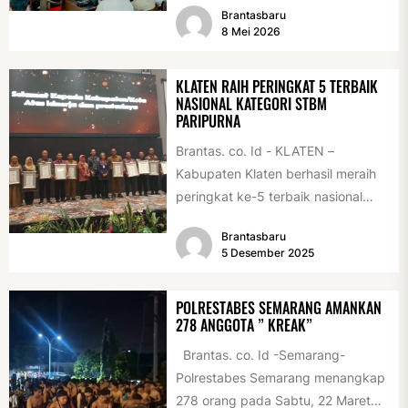
Brantasbaru
Pemerintah Kabupaten Klaten,
8 Mei 2026
Kamis...
KLATEN RAIH PERINGKAT 5 TERBAIK
NASIONAL KATEGORI STBM
PARIPURNA
Brantas. co. Id - KLATEN –
Kabupaten Klaten berhasil meraih
peringkat ke-5 terbaik nasional
pada STBM Award 2025 pada
Brantasbaru
program...
5 Desember 2025
POLRESTABES SEMARANG AMANKAN
278 ANGGOTA ” KREAK”
Brantas. co. Id -Semarang-
Polrestabes Semarang menangkap
278 orang pada Sabtu, 22 Maret