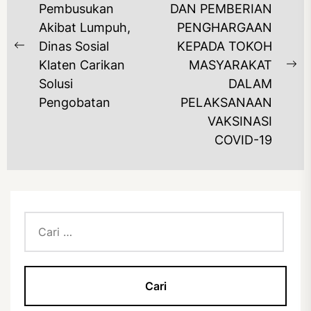
POS
Pembusukan
DAN PEMBERIAN
Akibat Lumpuh,
PENGHARGAAN
Dinas Sosial
KEPADA TOKOH
Previous
Klaten Carikan
MASYARAKAT
post:
Ne
Solusi
DALAM
po
Pengobatan
PELAKSANAAN
VAKSINASI
COVID-19
Cari
untuk: