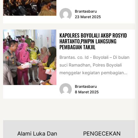
2025, sekitar pukul 23.30 WIB,
Brantasbaru
menyusul...
23 Maret 2025
KAPOLRES BOYOLALI AKBP ROSYID
HARTANTO,PIMPIN LANGSUNG
PEMBAGIAN TAKJIL
Brantas. co. Id - Boyolali – Di bulan
suci Ramadhan, Polres Boyolali
menggelar kegiatan pembagian
takjil bertajuk "Ramadhan Berkah
Brantasbaru
Polres...
8 Maret 2025
NAVIGASI
Alami Luka Dan
PENGECEKAN