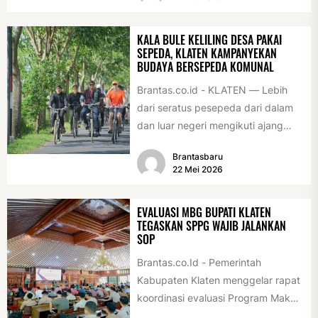
internasional...
KALA BULE KELILING DESA PAKAI
SEPEDA, KLATEN KAMPANYEKAN
BUDAYA BERSEPEDA KOMUNAL
Brantas.co.id - KLATEN — Lebih
dari seratus pesepeda dari dalam
dan luar negeri mengikuti ajang
International Veteran Cycle
Brantasbaru
Association Rally...
22 Mei 2026
EVALUASI MBG BUPATI KLATEN
TEGASKAN SPPG WAJIB JALANKAN
SOP
Brantas.co.Id - Pemerintah
Kabupaten Klaten menggelar rapat
koordinasi evaluasi Program Makan
Bergizi Gratis (MBG) di Pendopo