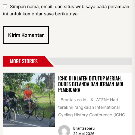
Simpan nama, email, dan situs web saya pada peramban
ini untuk komentar saya berikutnya.
MORE STORIES
ICHC DI KLATEN DITUTUP MERIAH,
DUBES BELANDA DAN JERMAN JADI
PEMBICARA
Brantas.co.id - KLATEN- Hari
terakhir rangkaian International
Cycling History Conference (ICHC)
ke-35 di Klaten berlangsung
Brantasbaru
istimewa. Sejumlah tokoh
22 Mei 2026