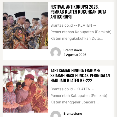
FESTIVAL ANTIKORUPSI 2026,
PEMKAB KLATEN KUKUHKAN DUTA
ANTIKORUPSI
Brantas.co.id -- KLATEN --
Pemerintahan Kabupaten (Pemkab)
Klaten mengukukuhkan Duta
Antikorupsi yang terdiri dari unsur
Brantasbaru
pelajar dan pemuda. Pengukuhan
2 Agustus 2026
tersebut digelar...
TARI SAMAN HINGGA FRAGMEN
SEJARAH HIASI PUNCAK PERINGATAN
HARI JADI KLATEN KE-222
Brantas.co.id - KLATEN –
Pemerintah Kabupaten (Pemkab)
Klaten menggelar upacara
peringatan Hari Jadi Klaten ke-222
Brantasbaru
di Alun-alun Klaten, Selasa