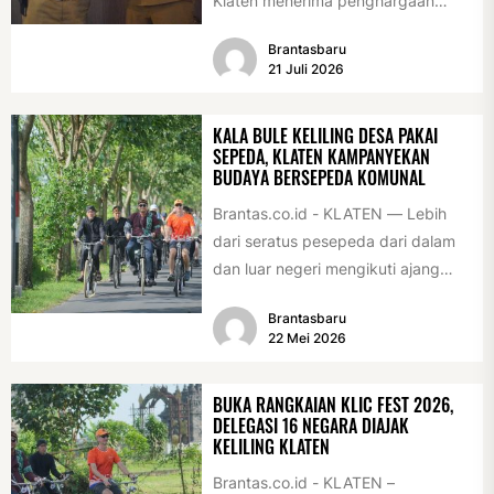
Klaten menerima penghargaan
sebagai desa/kelurahan layak anak
Brantasbaru
2026. Penghargaan tersebut
21 Juli 2026
diserahkan sebagai...
KALA BULE KELILING DESA PAKAI
SEPEDA, KLATEN KAMPANYEKAN
BUDAYA BERSEPEDA KOMUNAL
Brantas.co.id - KLATEN — Lebih
dari seratus pesepeda dari dalam
dan luar negeri mengikuti ajang
International Veteran Cycle
Brantasbaru
Association Rally...
22 Mei 2026
BUKA RANGKAIAN KLIC FEST 2026,
DELEGASI 16 NEGARA DIAJAK
KELILING KLATEN
Brantas.co.id - KLATEN –