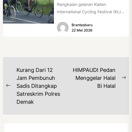
Rangkaian gelaran Klaten
International Cycling Festival (KLIC
Fest) 2026 resmi dimulai, Minggu
Brantasbaru
(17/5/2026). Rangkaian kegiatan
22 Mei 2026
dibuka...
NAVIGASI
Kurang Dari 12
HIMPAUDI Pedan
POS
Jam Pembunuh
Menggelar Halal
Ne
Sadis Ditangkap
Bi Halal
Previous
po
Satreskrim Polres
post:
Demak