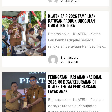
29 Juli 2026
(28/7/2026)....
KLATEN FAIR 2026 TAMPILKAN
RATUSAN PRODUK UNGGULAN
UMKM-IKM LOKA
Brantas.co.id - KLATEN – Klaten
Fair kembali digelar sebagai
rangkaian perayaan Hari Jadi ke-
222 Klaten, Minggu (19/7/2026).
Brantasbaru
Acara ini digelar...
22 Juli 2026
PERINGATAN HARI ANAK NASIONAL
2026, 86 DESA/KELURAHAN DI
KLATEN TERIMA PENGHARGAAN
LAYAK ANAK
Brantas.co.id - KLATEN – Puluhan
desa/kelurahan di Kabupaten