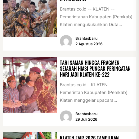
Brantas.co.id -- KLATEN --
Pemerintahan Kabupaten (Pemkab)
Klaten mengukukuhkan Duta
Antikorupsi yang terdiri dari unsur
Brantasbaru
pelajar dan pemuda. Pengukuhan
2 Agustus 2026
tersebut digelar...
TARI SAMAN HINGGA FRAGMEN
SEJARAH HIASI PUNCAK PERINGATAN
HARI JADI KLATEN KE-222
Brantas.co.id - KLATEN –
Pemerintah Kabupaten (Pemkab)
Klaten menggelar upacara
peringatan Hari Jadi Klaten ke-222
Brantasbaru
di Alun-alun Klaten, Selasa
29 Juli 2026
(28/7/2026)....
KLATEN FAIR 2026 TAMPILKAN