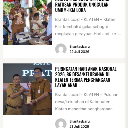
RATUSAN PRODUK UNGGULAN
UMKM-IKM LOKA
Brantas.co.id - KLATEN – Klaten
Fair kembali digelar sebagai
rangkaian perayaan Hari Jadi ke-
222 Klaten, Minggu (19/7/2026).
Brantasbaru
Acara ini digelar...
22 Juli 2026
PERINGATAN HARI ANAK NASIONAL
2026, 86 DESA/KELURAHAN DI
KLATEN TERIMA PENGHARGAAN
LAYAK ANAK
Brantas.co.id - KLATEN – Puluhan
desa/kelurahan di Kabupaten
Klaten menerima penghargaan
sebagai desa/kelurahan layak anak
Brantasbaru
2026. Penghargaan tersebut
21 Juli 2026