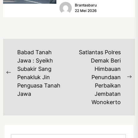
Brantasbaru
(17/5/2026). Rangkaian kegiatan
22 Mei 2026
dibuka...
NAVIGASI
Babad Tanah
Satlantas Polres
POS
Jawa : Syeikh
Demak Beri
Subakir Sang
Himbauan
Previous
Penakluk Jin
Penundaan
Ne
post:
Penguasa Tanah
Perbaikan
po
Jawa
Jembatan
Wonokerto
Cari