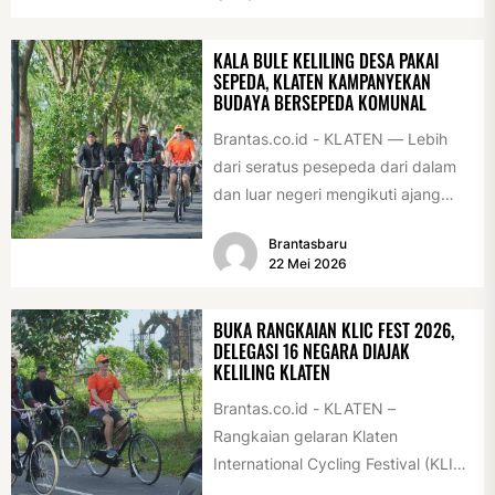
diserahkan sebagai...
KALA BULE KELILING DESA PAKAI
SEPEDA, KLATEN KAMPANYEKAN
BUDAYA BERSEPEDA KOMUNAL
Brantas.co.id - KLATEN — Lebih
dari seratus pesepeda dari dalam
dan luar negeri mengikuti ajang
International Veteran Cycle
Brantasbaru
Association Rally...
22 Mei 2026
BUKA RANGKAIAN KLIC FEST 2026,
DELEGASI 16 NEGARA DIAJAK
KELILING KLATEN
Brantas.co.id - KLATEN –
Rangkaian gelaran Klaten
International Cycling Festival (KLIC
Fest) 2026 resmi dimulai, Minggu