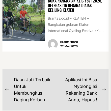
BUKA RANGKAIAN KLIC FEST 2026,
DELEGASI 16 NEGARA DIAJAK
KELILING KLATEN
Brantas.co.id - KLATEN –
Rangkaian gelaran Klaten
International Cycling Festival (KLIC
Fest) 2026 resmi dimulai, Minggu
Brantasbaru
(17/5/2026). Rangkaian kegiatan
22 Mei 2026
dibuka...
NAVIGASI
Daun Jati Terbaik
Aplikasi Ini Bisa
POS
Untuk
Nyolong Isi
Previous
Ne
Membungkus
Rekening Bank
post:
po
Daging Korban
Anda, Hapus !