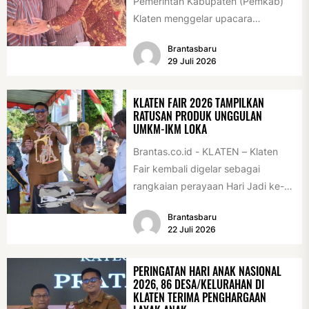
Pemerintah Kabupaten (Pemkab)
Klaten menggelar upacara
peringatan Hari Jadi Klaten ke-222
Brantasbaru
di Alun-alun Klaten, Selasa
29 Juli 2026
(28/7/2026)....
KLATEN FAIR 2026 TAMPILKAN
RATUSAN PRODUK UNGGULAN
UMKM-IKM LOKA
Brantas.co.id - KLATEN – Klaten
Fair kembali digelar sebagai
rangkaian perayaan Hari Jadi ke-
222 Klaten, Minggu (19/7/2026).
Brantasbaru
Acara ini digelar...
22 Juli 2026
PERINGATAN HARI ANAK NASIONAL
2026, 86 DESA/KELURAHAN DI
KLATEN TERIMA PENGHARGAAN