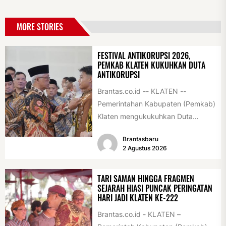
MORE STORIES
FESTIVAL ANTIKORUPSI 2026,
PEMKAB KLATEN KUKUHKAN DUTA
ANTIKORUPSI
Brantas.co.id -- KLATEN --
Pemerintahan Kabupaten (Pemkab)
Klaten mengukukuhkan Duta
Antikorupsi yang terdiri dari unsur
Brantasbaru
pelajar dan pemuda. Pengukuhan
2 Agustus 2026
tersebut digelar...
TARI SAMAN HINGGA FRAGMEN
SEJARAH HIASI PUNCAK PERINGATAN
HARI JADI KLATEN KE-222
Brantas.co.id - KLATEN –