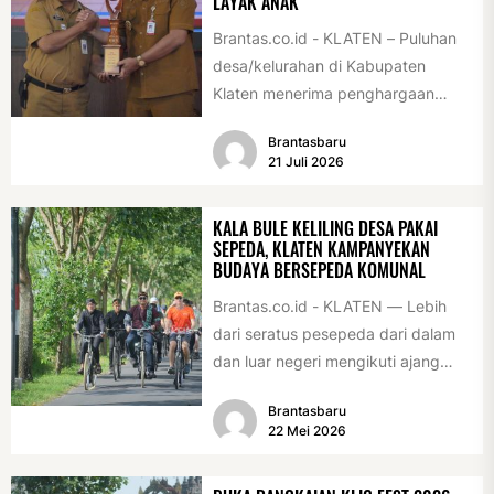
LAYAK ANAK
Brantas.co.id - KLATEN – Puluhan
desa/kelurahan di Kabupaten
Klaten menerima penghargaan
sebagai desa/kelurahan layak anak
Brantasbaru
2026. Penghargaan tersebut
21 Juli 2026
diserahkan sebagai...
KALA BULE KELILING DESA PAKAI
SEPEDA, KLATEN KAMPANYEKAN
BUDAYA BERSEPEDA KOMUNAL
Brantas.co.id - KLATEN — Lebih
dari seratus pesepeda dari dalam
dan luar negeri mengikuti ajang
International Veteran Cycle
Brantasbaru
Association Rally...
22 Mei 2026