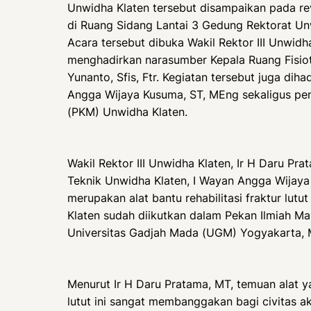
Unwidha Klaten tersebut disampaikan pada re
di Ruang Sidang Lantai 3 Gedung Rektorat Unw
Acara tersebut dibuka Wakil Rektor III Unwidh
menghadirkan narasumber Kepala Ruang Fisiot
Yunanto, Sfis, Ftr. Kegiatan tersebut juga dih
Angga Wijaya Kusuma, ST, MEng sekaligus pe
(PKM) Unwidha Klaten.
Wakil Rektor III Unwidha Klaten, Ir H Daru Pr
Teknik Unwidha Klaten, I Wayan Angga Wijay
merupakan alat bantu rehabilitasi fraktur lu
Klaten sudah diikutkan dalam Pekan Ilmiah M
Universitas Gadjah Mada (UGM) Yogyakarta, M
Menurut Ir H Daru Pratama, MT, temuan alat y
lutut ini sangat membanggakan bagi civitas a