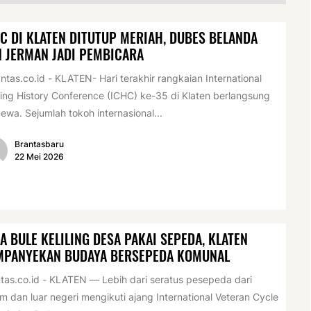
C DI KLATEN DITUTUP MERIAH, DUBES BELANDA
 JERMAN JADI PEMBICARA
tas.co.id - KLATEN- Hari terakhir rangkaian International
ing History Conference (ICHC) ke-35 di Klaten berlangsung
mewa. Sejumlah tokoh internasional...
Brantasbaru
22 Mei 2026
A BULE KELILING DESA PAKAI SEPEDA, KLATEN
MPANYEKAN BUDAYA BERSEPEDA KOMUNAL
tas.co.id - KLATEN — Lebih dari seratus pesepeda dari
m dan luar negeri mengikuti ajang International Veteran Cycle