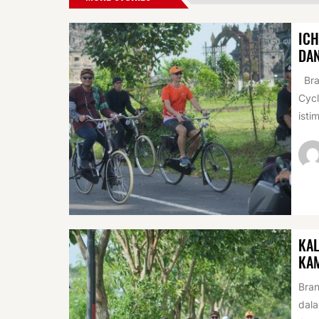
ICH
DAN
Bran
Cycl
isti
KAL
KA
Bran
dala