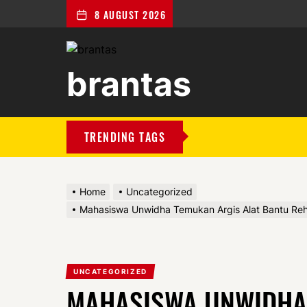
8 AUGUST 2026
brantas
brantas
TRENDING TAGS
Home
Uncategorized
Mahasiswa Unwidha Temukan Argis Alat Bantu Reha
UNCATEGORIZED
MAHASISWA UNWIDHA 