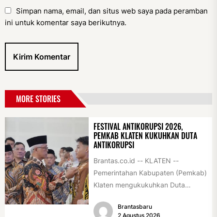
Simpan nama, email, dan situs web saya pada peramban
ini untuk komentar saya berikutnya.
MORE STORIES
FESTIVAL ANTIKORUPSI 2026,
PEMKAB KLATEN KUKUHKAN DUTA
ANTIKORUPSI
Brantas.co.id -- KLATEN --
Pemerintahan Kabupaten (Pemkab)
Klaten mengukukuhkan Duta
Antikorupsi yang terdiri dari unsur
Brantasbaru
pelajar dan pemuda. Pengukuhan
2 Agustus 2026