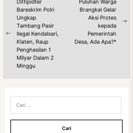
NAVIGASI
Dittipidter
Puluhan Warga
POS
Bareskrim Polri
Brangkal Gelar
Ungkap
Aksi Protes
Ne
Tambang Pasir
kepada
po
Ilegal Kendalsari,
Pemerintah
Previous
Klaten, Raup
Desa, Ada Apa?*
post:
Penghasilan 1
Milyar Dalam 2
Minggu
Cari
untuk: