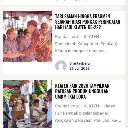
tersebut digelar...
TARI SAMAN HINGGA FRAGMEN
SEJARAH HIASI PUNCAK PERINGATAN
HARI JADI KLATEN KE-222
Brantas.co.id - KLATEN –
Pemerintah Kabupaten (Pemkab)
Klaten menggelar upacara
peringatan Hari Jadi Klaten ke-222
Brantasbaru
di Alun-alun Klaten, Selasa
29 Juli 2026
(28/7/2026)....
KLATEN FAIR 2026 TAMPILKAN
RATUSAN PRODUK UNGGULAN
UMKM-IKM LOKA
Brantas.co.id - KLATEN – Klaten
Fair kembali digelar sebagai
rangkaian perayaan Hari Jadi ke-
222 Klaten, Minggu (19/7/2026).