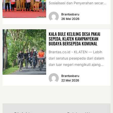
Sosialisasi dan Penyerahan secara
Simbolis Bantuan Sosial Perbaikan
Brantasbaru
Rumah Tidak Layak Huni...
26 Mei 2026
KALA BULE KELILING DESA PAKAI
SEPEDA, KLATEN KAMPANYEKAN
BUDAYA BERSEPEDA KOMUNAL
Brantas.co.id - KLATEN — Lebih
dari seratus pesepeda dari dalam
dan luar negeri mengikuti ajang
International Veteran Cycle
Brantasbaru
Association Rally...
22 Mei 2026