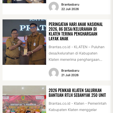
Brantasbaru
Acara ini digelar...
22 Juli 2026
PERINGATAN HARI ANAK NASIONAL
2026, 86 DESA/KELURAHAN DI
KLATEN TERIMA PENGHARGAAN
LAYAK ANAK
Brantas.co.id - KLATEN – Puluhan
desa/kelurahan di Kabupaten
Klaten menerima penghargaan
sebagai desa/kelurahan layak anak
Brantasbaru
2026. Penghargaan tersebut
21 Juli 2026
diserahkan sebagai...
2026 PEMKAB KLATEN SALURKAN
BANTUAN RTLH SEBANYAK 250 UNIT
Brantas.co.id - Klaten - Pemerintah
Kabupaten Klaten menggelar