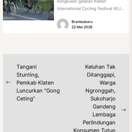
Rangkaian gelaran Klaten
International Cycling Festival (KLIC
Fest) 2026 resmi dimulai, Minggu
Brantasbaru
(17/5/2026). Rangkaian kegiatan
22 Mei 2026
dibuka...
NAVIGASI
Tangani
Keluhan Tak
POS
Stunting,
Ditanggapi,
Pemkab Klaten
Warga
Previous
Luncurkan “Gong
Ngronggah,
post:
Ceting”
Sukoharjo
Gandeng
Ne
Lembaga
po
Perlindungan
Konsumen Tutup