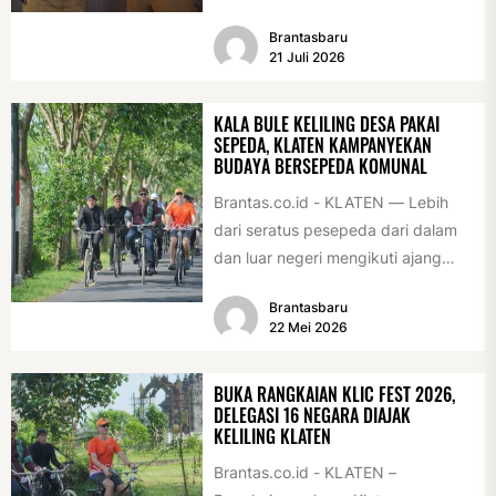
sebagai desa/kelurahan layak anak
Brantasbaru
2026. Penghargaan tersebut
21 Juli 2026
diserahkan sebagai...
KALA BULE KELILING DESA PAKAI
SEPEDA, KLATEN KAMPANYEKAN
BUDAYA BERSEPEDA KOMUNAL
Brantas.co.id - KLATEN — Lebih
dari seratus pesepeda dari dalam
dan luar negeri mengikuti ajang
International Veteran Cycle
Brantasbaru
Association Rally...
22 Mei 2026
BUKA RANGKAIAN KLIC FEST 2026,
DELEGASI 16 NEGARA DIAJAK
KELILING KLATEN
Brantas.co.id - KLATEN –