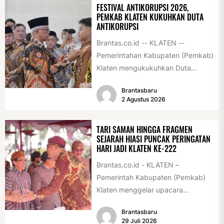
FESTIVAL ANTIKORUPSI 2026,
PEMKAB KLATEN KUKUHKAN DUTA
ANTIKORUPSI
Brantas.co.id -- KLATEN --
Pemerintahan Kabupaten (Pemkab)
Klaten mengukukuhkan Duta
Antikorupsi yang terdiri dari unsur
Brantasbaru
pelajar dan pemuda. Pengukuhan
2 Agustus 2026
tersebut digelar...
TARI SAMAN HINGGA FRAGMEN
SEJARAH HIASI PUNCAK PERINGATAN
HARI JADI KLATEN KE-222
Brantas.co.id - KLATEN –
Pemerintah Kabupaten (Pemkab)
Klaten menggelar upacara
peringatan Hari Jadi Klaten ke-222
Brantasbaru
di Alun-alun Klaten, Selasa
29 Juli 2026