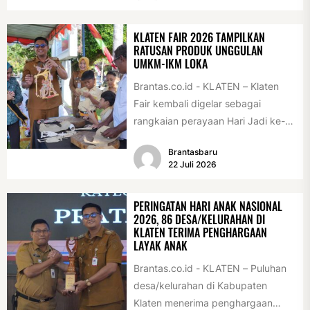
(28/7/2026)....
KLATEN FAIR 2026 TAMPILKAN
RATUSAN PRODUK UNGGULAN
UMKM-IKM LOKA
Brantas.co.id - KLATEN – Klaten
Fair kembali digelar sebagai
rangkaian perayaan Hari Jadi ke-
222 Klaten, Minggu (19/7/2026).
Brantasbaru
Acara ini digelar...
22 Juli 2026
PERINGATAN HARI ANAK NASIONAL
2026, 86 DESA/KELURAHAN DI
KLATEN TERIMA PENGHARGAAN
LAYAK ANAK
Brantas.co.id - KLATEN – Puluhan
desa/kelurahan di Kabupaten
Klaten menerima penghargaan