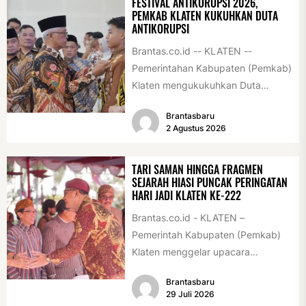
FESTIVAL ANTIKORUPSI 2026,
PEMKAB KLATEN KUKUHKAN DUTA
ANTIKORUPSI
Brantas.co.id -- KLATEN --
Pemerintahan Kabupaten (Pemkab)
Klaten mengukukuhkan Duta
Antikorupsi yang terdiri dari unsur
Brantasbaru
pelajar dan pemuda. Pengukuhan
2 Agustus 2026
tersebut digelar...
TARI SAMAN HINGGA FRAGMEN
SEJARAH HIASI PUNCAK PERINGATAN
HARI JADI KLATEN KE-222
Brantas.co.id - KLATEN –
Pemerintah Kabupaten (Pemkab)
Klaten menggelar upacara
peringatan Hari Jadi Klaten ke-222
Brantasbaru
di Alun-alun Klaten, Selasa
29 Juli 2026
(28/7/2026)....