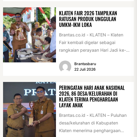
KLATEN FAIR 2026 TAMPILKAN
RATUSAN PRODUK UNGGULAN
UMKM-IKM LOKA
Brantas.co.id - KLATEN – Klaten
Fair kembali digelar sebagai
rangkaian perayaan Hari Jadi ke-
222 Klaten, Minggu (19/7/2026).
Brantasbaru
Acara ini digelar...
22 Juli 2026
PERINGATAN HARI ANAK NASIONAL
2026, 86 DESA/KELURAHAN DI
KLATEN TERIMA PENGHARGAAN
LAYAK ANAK
Brantas.co.id - KLATEN – Puluhan
desa/kelurahan di Kabupaten
Klaten menerima penghargaan