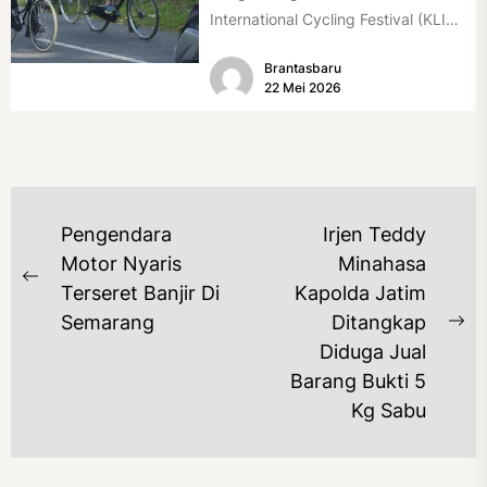
International Cycling Festival (KLIC
Fest) 2026 resmi dimulai, Minggu
Brantasbaru
(17/5/2026). Rangkaian kegiatan
22 Mei 2026
dibuka...
NAVIGASI
Pengendara
Irjen Teddy
POS
Motor Nyaris
Minahasa
Previous
Terseret Banjir Di
Kapolda Jatim
post:
Semarang
Ditangkap
Ne
Diduga Jual
po
Barang Bukti 5
Kg Sabu