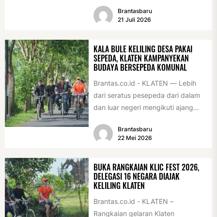
sebagai desa/kelurahan layak anak
Brantasbaru
2026. Penghargaan tersebut
21 Juli 2026
diserahkan sebagai...
KALA BULE KELILING DESA PAKAI
SEPEDA, KLATEN KAMPANYEKAN
BUDAYA BERSEPEDA KOMUNAL
Brantas.co.id - KLATEN — Lebih
dari seratus pesepeda dari dalam
dan luar negeri mengikuti ajang
International Veteran Cycle
Brantasbaru
Association Rally...
22 Mei 2026
BUKA RANGKAIAN KLIC FEST 2026,
DELEGASI 16 NEGARA DIAJAK
KELILING KLATEN
Brantas.co.id - KLATEN –
Rangkaian gelaran Klaten